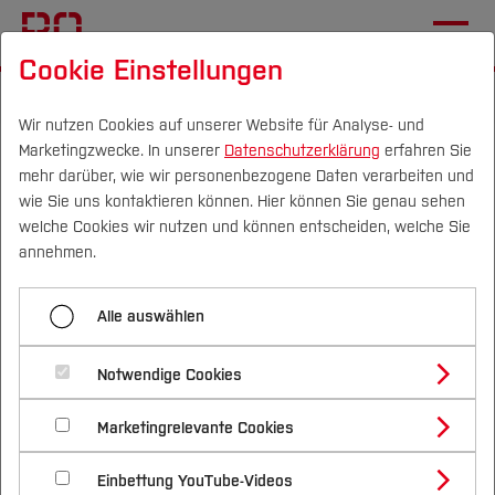
Cookie Einstellungen
Startseite
Wir nutzen Cookies auf unserer Website für Analyse- und
Marketingzwecke. In unserer
Datenschutzerklärung
erfahren Sie
Sommerferienprogramm
mehr darüber, wie wir personenbezogene Daten verarbeiten und
2026
wie Sie uns kontaktieren können. Hier können Sie genau sehen
Campus
Personen
DE
|
EN
Quicklinks
welche Cookies wir nutzen und können entscheiden, welche Sie
annehmen.
25.06.2026
Die gesunde BO, Familiengerechte
Studium
Hochschule
Alle auswählen
Studienangebote
Forschung & Transfer
Spiel, Spaß und Freude - das ist
Notwendige Cookies
Vor dem Studium
Bachelorstudiengänge
das BUK-Ferienprogramm.
Profil
Nachhaltigkeit
Masterstudiengänge
Marketingrelevante Cookies
Im Studium
Bewerben & Einschreiben
Beratung & Förderung
Forschungs- und Transferprofil
Schwerpunkte
Nachhaltigkeit studieren
Bewerbungsportal
International
Nach dem Studium
Studienbüros und Prüfungen
Einbettung YouTube-Videos
Schwerpunkte (FuT)
Förderinformation und Antragsberatung