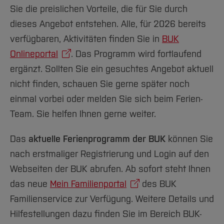
Team und Labore
Amtliche Bekanntmachungen
Studiengänge
Forschung und Projekte
Familiengerechte Hochschule
Aktuelles
Hochschulbibliothek
Sie die preislichen Vorteile, die für Sie durch
Arbeiten im FB G
Notfall-Infos
Studieninteressierte
International
Gleichstellung
dieses Angebot entstehen. Alle, für 2026 bereits
Studium
Hochschulkommunikation
BO Shop
verfügbaren, Aktivitäten finden Sie in
BUK
Team
Diskriminierungsfreie Hochschule
Fachgruppen
International Office
Onlineportal
. Das Programm wird fortlaufend
Service
Vertretungen
Forschung und Entwicklung
Medienzentrum
ergänzt. Sollten Sie ein gesuchtes Angebot aktuell
Wahlen
International
qed-Stiftung
nicht finden, schauen Sie gerne später noch
Team
Zentrale Studienberatung
einmal vorbei oder melden Sie sich beim Ferien-
Service
Team. Sie helfen Ihnen gerne weiter.
Das
aktuelle Ferienprogramm der BUK
können Sie
nach erstmaliger Registrierung und Login auf den
Webseiten der BUK abrufen. Ab sofort steht Ihnen
das neue
Mein Familienportal
des BUK
Familienservice zur Verfügung. Weitere Details und
Hilfestellungen dazu finden Sie im Bereich BUK-