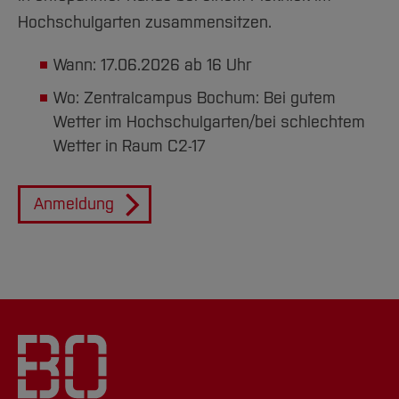
Team und Labore
Amtliche Bekanntmachungen
Studiengänge
Forschung und Projekte
Familiengerechte Hochschule
Aktuelles
Hochschulbibliothek
Hochschulgarten zusammensitzen.
Arbeiten im FB G
Notfall-Infos
Studieninteressierte
International
Gleichstellung
Studium
Hochschulkommunikation
Wann: 17.06.2026 ab 16 Uhr
BO Shop
Team
Diskriminierungsfreie Hochschule
Fachgruppen
International Office
Wo: Zentralcampus Bochum: Bei gutem
Service
Vertretungen
Forschung und Entwicklung
Medienzentrum
Wetter im Hochschulgarten/bei schlechtem
Wahlen
International
qed-Stiftung
Wetter in Raum C2-17
Team
Zentrale Studienberatung
Service
Anmeldung