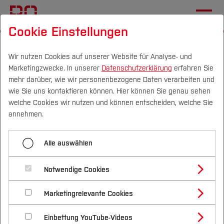
Cookie Einstellungen
Startseite
Wir nutzen Cookies auf unserer Website für Analyse- und
Marketingzwecke. In unserer
Datenschutzerklärung
erfahren Sie
Stammtisch für Frauen in
mehr darüber, wie wir personenbezogene Daten verarbeiten und
der Technik
wie Sie uns kontaktieren können. Hier können Sie genau sehen
Campus
Personen
DE
|
EN
Quicklinks
welche Cookies wir nutzen und können entscheiden, welche Sie
annehmen.
17.06.2026, 16:00 Uhr
WomEngineer
Studium
Termin speichern (.ics)
Ort:
Zentralcampus
Alle auswählen
Studienangebote
Forschung & Transfer
Bochum
Notwendige Cookies
Vor dem Studium
Bachelorstudiengänge
Profil
Nachhaltigkeit
Masterstudiengänge
Marketingrelevante Cookies
Im Studium
Bewerben & Einschreiben
Beratung & Förderung
Forschungs- und Transferprofil
Schwerpunkte
Nachhaltigkeit studieren
Bewerbungsportal
International
Nach dem Studium
Studienbüros und Prüfungen
Einbettung YouTube-Videos
Schwerpunkte (FuT)
Förderinformation und Antragsberatung