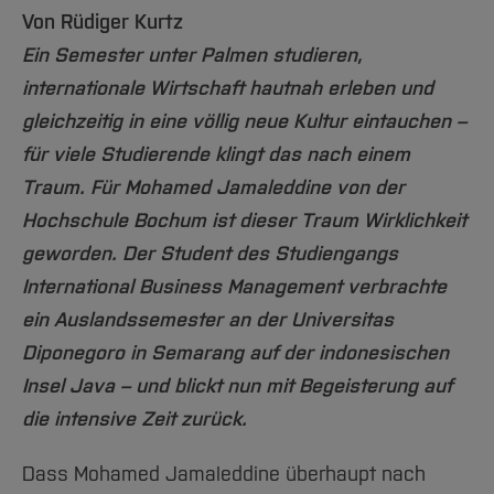
Team und Labore
Amtliche Bekanntmachungen
Studiengänge
Forschung und Projekte
Familiengerechte Hochschule
Aktuelles
Hochschulbibliothek
Von Rüdiger Kurtz
Arbeiten im FB G
Notfall-Infos
Studieninteressierte
International
Gleichstellung
Studium
Ein Semester unter Palmen studieren,
Hochschulkommunikation
BO Shop
Team
internationale Wirtschaft hautnah erleben und
Diskriminierungsfreie Hochschule
Fachgruppen
International Office
gleichzeitig in eine völlig neue Kultur eintauchen –
Service
Vertretungen
Forschung und Entwicklung
Medienzentrum
für viele Studierende klingt das nach einem
Wahlen
International
qed-Stiftung
Traum. Für Mohamed Jamaleddine von der
Team
Zentrale Studienberatung
Hochschule Bochum ist dieser Traum Wirklichkeit
Service
geworden. Der Student des Studiengangs
International Business Management verbrachte
ein Auslandssemester an der Universitas
Diponegoro in Semarang auf der indonesischen
Insel Java – und blickt nun mit Begeisterung auf
die intensive Zeit zurück.
Dass Mohamed Jamaleddine überhaupt nach