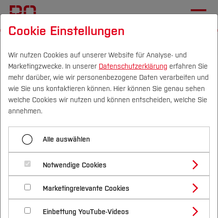
Cookie Einstellungen
Startseite
Wir nutzen Cookies auf unserer Website für Analyse- und
Marketingzwecke. In unserer
Datenschutzerklärung
erfahren Sie
Studium zwischen
mehr darüber, wie wir personenbezogene Daten verarbeiten und
Vulkanen und
wie Sie uns kontaktieren können. Hier können Sie genau sehen
Campus
Personen
DE
|
EN
Quicklinks
welche Cookies wir nutzen und können entscheiden, welche Sie
internationalen
annehmen.
Perspektiven
Studium
Alle auswählen
16.06.2026
International Office, Wirtschaft (FB W)
Studienangebote
Forschung & Transfer
Notwendige Cookies
Vor dem Studium
Bachelorstudiengänge
Wirtschaftsstudent erlebte
Profil
Nachhaltigkeit
Masterstudiengänge
Marketingrelevante Cookies
Im Studium
Bewerben & Einschreiben
Auslandssemester auf der Insel
Beratung & Förderung
Forschungs- und Transferprofil
Schwerpunkte
Nachhaltigkeit studieren
Bewerbungsportal
International
Nach dem Studium
Studienbüros und Prüfungen
Einbettung YouTube-Videos
Java
Schwerpunkte (FuT)
Förderinformation und Antragsberatung