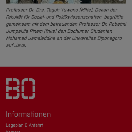
Bildnac
Professor Dr. Drs. Teguh Yuwono (Mitte), Dekan der
Fakultät für Sozial- und Politikwissenschaften, begrüßte
gemeinsam mit dem betreuenden Professor Dr. Robetmi
Jumpakita Pinem (links) den Bochumer Studenten
Mohamed Jamaleddine an der Universitas Diponegoro
auf Java.
Informationen
Lageplan & Anfahrt