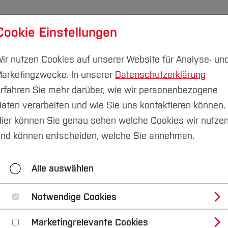
Cookie Einstellungen
udium
Forschung & Transfer
Nachhaltigkeit
I
ir nutzen Cookies auf unserer Website für Analyse- un
arketingzwecke. In unserer
Datenschutzerklärung
rfahren Sie mehr darüber, wie wir personenbezogene
aten verarbeiten und wie Sie uns kontaktieren können.
hhaltigkeit
ier können Sie genau sehen welche Cookies wir nutze
nd können entscheiden, welche Sie annehmen.
Wohnzimmer/Shop
Sozialberatung
Nachh
Alle auswählen
 Studium
Team
Gremien
Sitzunge
Notwendige Cookies
Marketingrelevante Cookies