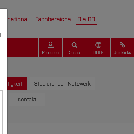
nternational
Fachbereiche
Die BO
d
Personen
Suche
DE
|
EN
Quicklinks
n
altigkeit
Studierenden-Netzwerk
n
Kontakt