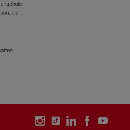
ochschule
son, die
keiten