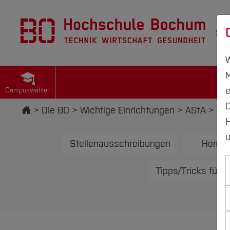
St
W
M
e
Campuswähler
D
Startseite
Die BO
Wichtige Einrichtungen
AStA
Nac
H
u
Stellenausschreibungen
Home
Tipps/Tricks fürs