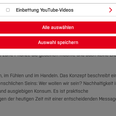
 AStA
Einbettung YouTube-Videos
Alle auswählen
ker und auch Wirtschaftler benutzen den Begriff in großer
tsächlichen Bedeutung richtig benutzt.
Auswahl speichern
ine zarte Pflanze die gedeihen möchte und auch keine Erd
n, im Fühlen und im Handeln. Das Konzept beschreibt ei
schlichen Seins: Wer wollen wir sein? Nachhaltigkeit 
 und ausgiebigen Konsum. Es ist praktische
gen der heutigen Zeit mit einer entscheidenden Message