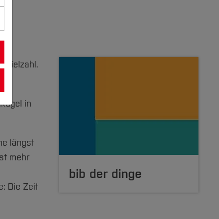
 Vielzahl.
kugel in
ne längst
ist mehr
bib der dinge
: Die Zeit