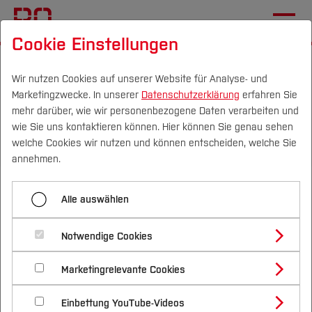
Cookie Einstellungen
Startseite
[...]
BIM Institut
Für Studierende
IBS
IBS_WiSe_20_21
Wir nutzen Cookies auf unserer Website für Analyse- und
Marketingzwecke. In unserer
Datenschutzerklärung
erfahren Sie
mehr darüber, wie wir personenbezogene Daten verarbeiten und
wie Sie uns kontaktieren können. Hier können Sie genau sehen
Menü aufklappen
Campus
Personen
DE
|
EN
Quicklinks
welche Cookies wir nutzen und können entscheiden, welche Sie
annehmen.
IBS_WiSe_20_21
Studium
Alle auswählen
IBS_WiSe_21_22
Studienangebote
Forschung & Transfer
Interdisziplinäres BIM
IBS_WiSe_22_23
Notwendige Cookies
Vor dem Studium
Bachelorstudiengänge
Seminar
Profil
Nachhaltigkeit
Masterstudiengänge
IBS_WiSe_23_24
Marketingrelevante Cookies
Im Studium
Bewerben & Einschreiben
Beratung & Förderung
Forschungs- und Transferprofil
WiSe 20/21
Schwerpunkte
Nachhaltigkeit studieren
Bewerbungsportal
International
Nach dem Studium
Studienbüros und Prüfungen
IBS_WiSe_24_25
Einbettung YouTube-Videos
Schwerpunkte (FuT)
Förderinformation und Antragsberatung