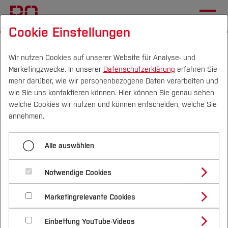
Cookie Einstellungen
Startseite
[...]
Einrichtungen (FuT)
BIM Institut
Für Studierende
Projektseminar
Wir nutzen Cookies auf unserer Website für Analyse- und
Marketingzwecke. In unserer
Datenschutzerklärung
erfahren Sie
mehr darüber, wie wir personenbezogene Daten verarbeiten und
wie Sie uns kontaktieren können. Hier können Sie genau sehen
Menü aufklappen
Campus
Personen
DE
|
EN
Quicklinks
welche Cookies wir nutzen und können entscheiden, welche Sie
annehmen.
Projektseminar
Studium
Alle auswählen
IBS
Studienangebote
Forschung & Transfer
Projektseminar "BIM-
Notwendige Cookies
Vor dem Studium
Bachelorstudiengänge
Projektierung im Hochbau"
Profil
Nachhaltigkeit
Masterstudiengänge
Marketingrelevante Cookies
Im Studium
Bewerben & Einschreiben
Beratung & Förderung
Forschungs- und Transferprofil
Schwerpunkte
Nachhaltigkeit studieren
Bewerbungsportal
International
Nach dem Studium
Studienbüros und Prüfungen
Einbettung YouTube-Videos
Schwerpunkte (FuT)
Förderinformation und Antragsberatung