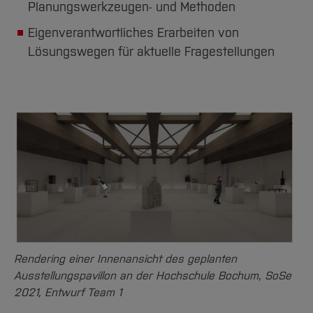
Team und Labore
Amtliche Bekanntmachungen
Planungswerkzeugen- und Methoden
Studiengänge
Forschung und Projekte
Familiengerechte Hochschule
Aktuelles
Hochschulbibliothek
Arbeiten im FB G
Notfall-Infos
Studieninteressierte
International
Eigenverantwortliches Erarbeiten von
Gleichstellung
Studium
Hochschulkommunikation
Lösungswegen für aktuelle Fragestellungen
BO Shop
Team
Diskriminierungsfreie Hochschule
Fachgruppen
International Office
Service
Vertretungen
Forschung und Entwicklung
Medienzentrum
Wahlen
International
qed-Stiftung
Team
Zentrale Studienberatung
Service
Rendering einer Innenansicht des geplanten
Ausstellungspavillon an der Hochschule Bochum, SoSe
2021, Entwurf Team 1