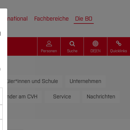
nternational
Fachbereiche
Die BO
d
Personen
Suche
DE
|
EN
Quicklinks
n
chüler*innen und Schule
Unternehmen
kalender am CVH
Service
Nachrichten