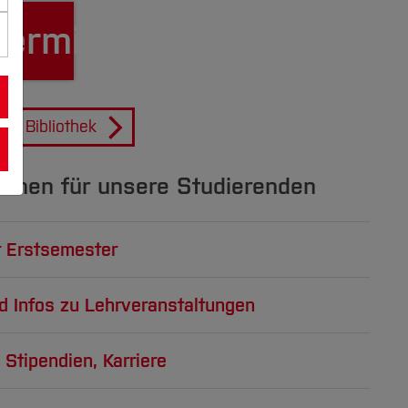
termine
Bibliothek
ionen für unsere Studierenden
r Erstsemester
inden Sie zur Vorbereitung aufs Studium
d Infos zu Lehrveranstaltungen
ationen für Erstsemester
 Stipendien, Karriere
urs
te für Studierende