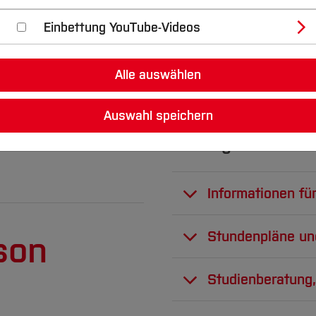
 am CVH
Prüfungs
Einbettung YouTube-Videos
ewerbung,
Alle auswählen
matrikulation
sowie zu
Studierendeportal
n Prüfungsleistungen
ist
Auswahl speichern
udienleistungsbezogenen
Wichtige Informat
Informationen fü
Auf dieser Seite f
Stundenpläne un
son
spezielle Inform
Stundenpläne
Studienberatung,
Zum
Mathe-Vork
Beratungsangebo