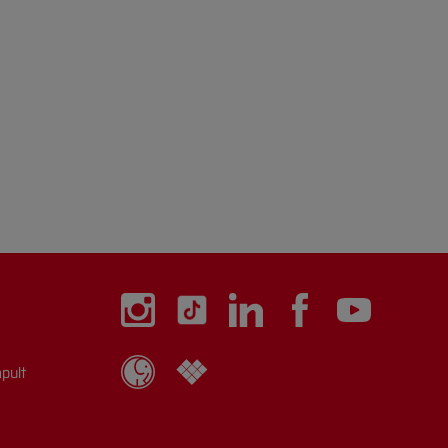
rd Sie dann dem CVH-Studierenden-Verteiler
[Inhalt zuklappen]
[Inhalt zuklappen]
r die Praxisphase
Testatbogen
utsch
Vereinbarung englisch
[Inhalt zuklappen]
2022
Registrierung PO2022
rof. Dr.-Ing. Stefan Breuer
, Raum 1.33
:
pult
Verfassen
sung zur Abschlussarbeit