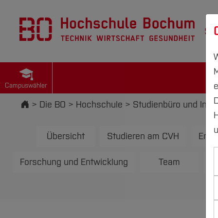
St
W
M
e
Campuswähler
D
Startseite
Die BO
Hochschule
Studienbüro und Info
H
u
Übersicht
Studieren am CVH
Erst
Forschung und Entwicklung
Team
P