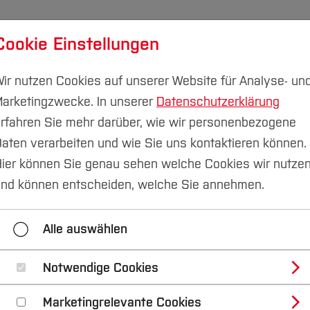
Cookie Einstellungen
udium
Forschung & Transfer
Nachhaltigkeit
I
ir nutzen Cookies auf unserer Website für Analyse- un
arketingzwecke. In unserer
Datenschutzerklärung
Campus Velbert/Heiligenhaus
rfahren Sie mehr darüber, wie wir personenbezogene
aten verarbeiten und wie Sie uns kontaktieren können.
rmationen
ier können Sie genau sehen welche Cookies wir nutze
nd können entscheiden, welche Sie annehmen.
semester CVH
Studienbüro und Informationen
S
Alle auswählen
rofessuren
Labore
Ehemalige
Termin
Notwendige Cookies
Marketingrelevante Cookies