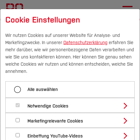
Cookie Einstellungen
Startseite
Die BO
Hochschule
Gleichstellung
Wirksame Unterstützung
Wir nutzen Cookies auf unserer Website für Analyse- und
Marketingzwecke. In unserer
Datenschutzerklärung
erfahren Sie
mehr darüber, wie wir personenbezogene Daten verarbeiten und
wie Sie uns kontaktieren können. Hier können Sie genau sehen
Menü aufklappen
Campus
Personen
DE
|
EN
Quicklinks
welche Cookies wir nutzen und können entscheiden, welche Sie
annehmen.
Übersicht
Studium
Unterstützen, vernetzen
Alle auswählen
Mehr Professorinnen
Studienangebote
Forschung & Transfer
und wirksam fördern
Junge Frauen & MINT
Notwendige Cookies
Vor dem Studium
Bachelorstudiengänge
Profil
Nachhaltigkeit
Masterstudiengänge
Wirksame Unterstützung
Marketingrelevante Cookies
Im Studium
Bewerben & Einschreiben
Beratung & Förderung
Forschungs- und Transferprofil
Schwerpunkte
Du studierst, arbeitest oder promovierst bei uns?
Nachhaltigkeit studieren
Bewerbungsportal
International
Nach dem Studium
Studienbüros und Prüfungen
Haltung entwickeln & zeigen
Einbettung YouTube-Videos
Schwerpunkte (FuT)
Förderinformation und Antragsberatung