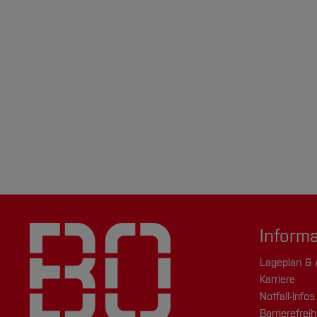
Inform
Lageplan & 
Karriere
Notfall-Infos
Barrierefreih