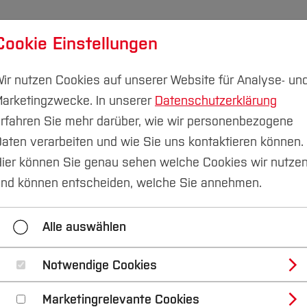
Cookie Einstellungen
udium
Forschung & Transfer
Nachhaltigkeit
I
ir nutzen Cookies auf unserer Website für Analyse- un
arketingzwecke. In unserer
Datenschutzerklärung
Campus Velbert/Heiligenhaus
rfahren Sie mehr darüber, wie wir personenbezogene
aten verarbeiten und wie Sie uns kontaktieren können.
he Projekte & Abschlussarbeiten
ier können Sie genau sehen welche Cookies wir nutze
nd können entscheiden, welche Sie annehmen.
Alle auswählen
Notwendige Cookies
 am Campus Heiligenhaus erfolgreich registriert.
Marketingrelevante Cookies
run(at)
hs-bochum.de