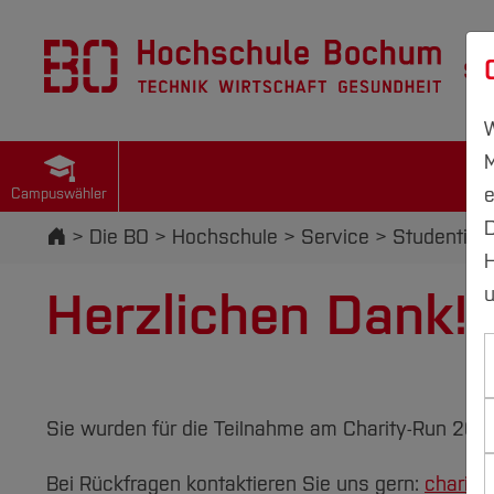
St
W
M
e
Campuswähler
D
Startseite
Die BO
Hochschule
Service
Studentisc
H
Herzlichen Dank!
u
Sie wurden für die Teilnahme am Charity-Run 2021
Bei Rückfragen kontaktieren Sie uns gern:
charity-