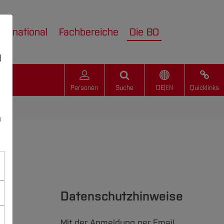
nternational
Fachbereiche
Die BO
d
Personen
Suche
DE
|
EN
Quicklinks
n
Datenschutzhinweise
Mit der Anmeldung per Email