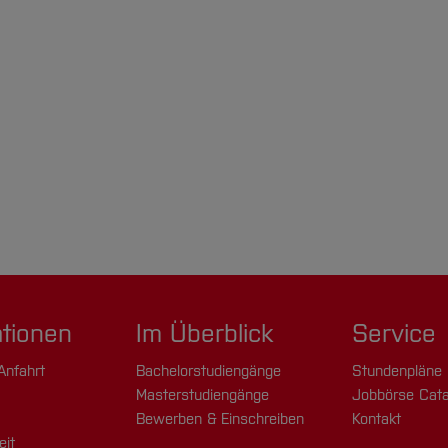
ationen
Im Überblick
Service
Anfahrt
Bachelorstudiengänge
Stundenpläne
Masterstudiengänge
Jobbörse Cata
Bewerben & Einschreiben
Kontakt
eit