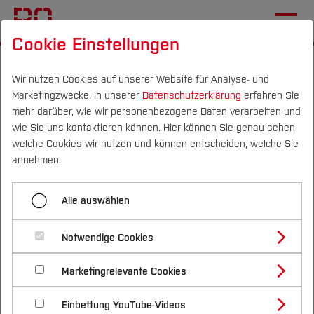
Cookie Einstellungen
Startseite
Fachbereiche
Architektur
Studieren im Fachbereich
Wir nutzen Cookies auf unserer Website für Analyse- und
Marketingzwecke. In unserer
Datenschutzerklärung
erfahren Sie
mehr darüber, wie wir personenbezogene Daten verarbeiten und
Erfolgreich abgesendet!
wie Sie uns kontaktieren können. Hier können Sie genau sehen
Campus
Personen
DE
|
EN
Quicklinks
welche Cookies wir nutzen und können entscheiden, welche Sie
annehmen.
Studium
Ihre Anmeldung zu den Wahlpflichtmodulen ist
Alle auswählen
eingegangen.
Studienangebote
Forschung & Transfer
Notwendige Cookies
Die Verteilung und Bekanntgabe der
Vor dem Studium
Bachelorstudiengänge
Profil
Nachhaltigkeit
Platzverteilung erfolgt am 13.04.2026 im Laufe
Masterstudiengänge
Marketingrelevante Cookies
Im Studium
Bewerben & Einschreiben
Beratung & Förderung
Forschungs- und Transferprofil
des Nachmittags über Moodle. Der Kurs
Schwerpunkte
Nachhaltigkeit studieren
Bewerbungsportal
International
Nach dem Studium
Studienbüros und Prüfungen
Einbettung YouTube-Videos
“
Vorstellung Thesis, Entwürfe + Wahlmodule SoSe
Schwerpunkte (FuT)
Förderinformation und Antragsberatung