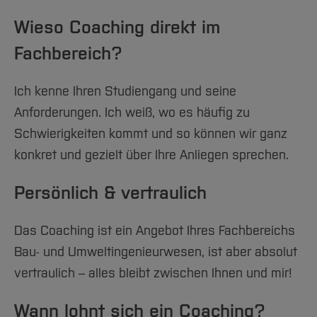
Team und Labore
Amtliche Bekanntmachungen
Studiengänge
Forschung und Projekte
Familiengerechte Hochschule
Aktuelles
Hochschulbibliothek
Wieso Coaching direkt im
Arbeiten im FB G
Notfall-Infos
Studieninteressierte
International
Gleichstellung
Studium
Hochschulkommunikation
Fachbereich?
BO Shop
Team
Diskriminierungsfreie Hochschule
Fachgruppen
International Office
Service
Vertretungen
Forschung und Entwicklung
Medienzentrum
Ich kenne Ihren Studiengang und seine
Wahlen
International
qed-Stiftung
Anforderungen. Ich weiß, wo es häufig zu
Team
Zentrale Studienberatung
Schwierigkeiten kommt und so können wir ganz
konkret und gezielt über Ihre Anliegen sprechen.
Service
Persönlich & vertraulich
Das Coaching ist ein Angebot Ihres Fachbereichs
Bau- und Umweltingenieurwesen, ist aber absolut
vertraulich – alles bleibt zwischen Ihnen und mir!
Wann lohnt sich ein Coaching?