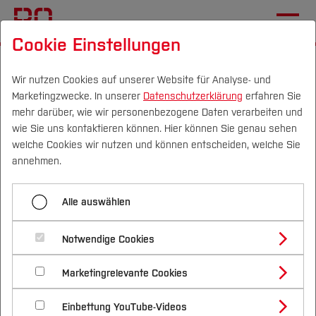
Cookie Einstellungen
Startseite
Fachbereiche
Bau- und Umweltingenieurwesen
Service
Wir nutzen Cookies auf unserer Website für Analyse- und
Marketingzwecke. In unserer
Datenschutzerklärung
erfahren Sie
Studierendencoach
mehr darüber, wie wir personenbezogene Daten verarbeiten und
wie Sie uns kontaktieren können. Hier können Sie genau sehen
Campus
Personen
DE
|
EN
Quicklinks
welche Cookies wir nutzen und können entscheiden, welche Sie
Menü aufklappen
annehmen.
Studium
Stundenplan
Alle auswählen
Studienangebote
Studierendencoaching im
Forschung & Transfer
Raumplan
Notwendige Cookies
Vor dem Studium
Bachelorstudiengänge
Fachbereich
Stellenangebote
Profil
Nachhaltigkeit
Masterstudiengänge
Marketingrelevante Cookies
Im Studium
Bewerben & Einschreiben
Beratung & Förderung
Forschungs- und Transferprofil
Studierendencoach
Schwerpunkte
Der Fachbereich B bietet seinen Studierenden die
Nachhaltigkeit studieren
Bewerbungsportal
International
Nach dem Studium
Studienbüros und Prüfungen
Einbettung YouTube-Videos
Schwerpunkte (FuT)
Förderinformation und Antragsberatung