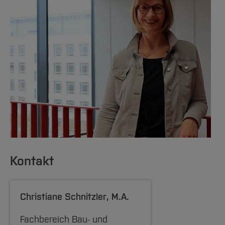
gucken kann."
helfen, rauszufinden, was Sie wirklich wollen.
[Inhalt zuklappen]
Und es kann Ihnen helfen, die notwendigen
[Inhalt zuklappen]
Entscheidungen zu treffen, sodass Sie
motivierter, zufriedener und glücklicher sind.
[Inhalt zuklappen]
[Inhalt zuklappen]
Kontakt
Christiane Schnitzler
, M.A.
Fachbereich Bau- und