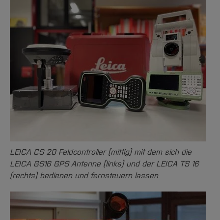
Aufzug auf die untere Ebene nehmen.
Aus dem Gebäudeteil AW austreten und
direkt gegenüber ins A-Gebäude.
Es befindet sich eine Klingel vor Ort, diese
bitte betätigen.
[Inhalt zuklappen]
LEICA CS 20 Feldcontroller (mittig) mit dem sich die
LEICA GS16 GPS Antenne (links) und der LEICA TS 16
(rechts) bedienen und fernsteuern lassen