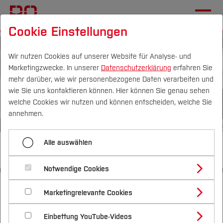
Cookie Einstellungen
Wir nutzen Cookies auf unserer Website für Analyse- und
Marketingzwecke. In unserer
Datenschutzerklärung
erfahren Sie
mehr darüber, wie wir personenbezogene Daten verarbeiten und
wie Sie uns kontaktieren können. Hier können Sie genau sehen
Campus
Personen
DE
|
EN
Quicklinks
welche Cookies wir nutzen und können entscheiden, welche Sie
annehmen.
Studium
Alle auswählen
Instrumentenausgabe
Studienangebote
Forschung & Transfer
Notwendige Cookies
Vor dem Studium
Bachelorstudiengänge
Startseite
Profil
[...]
Geodäsie
Team und Labore
Nachhaltigkeit
Masterstudiengänge
Marketingrelevante Cookies
Im Studium
Bewerben & Einschreiben
Einrichtungen
Beratung & Förderung
Forschungs- und Transferprofil
Schwerpunkte
Instrumentensammlung und -ausgabe
Nachhaltigkeit studieren
Bewerbungsportal
International
Nach dem Studium
Studienbüros und Prüfungen
Einbettung YouTube-Videos
Schwerpunkte (FuT)
Förderinformation und Antragsberatung