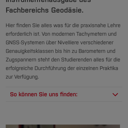
Team und Labore
Labor für Physikalische Messtechnik
Amtliche Bekanntmachungen
Studiengänge
Forschung und Projekte
Familiengerechte Hochschule
Aktuelles
Hochschulbibliothek
Fachbereichs Geodäsie.
Arbeiten im FB G
Notfall-Infos
Studieninteressierte
International
Gleichstellung
Studium
Hochschulkommunikation
BO Shop
Team
Diskriminierungsfreie Hochschule
Fachgruppen
International Office
Hier finden Sie alles was für die praxisnahe Lehre
Service
Vertretungen
Forschung und Entwicklung
erforderlich ist. Von modernen Tachymetern und
Medienzentrum
Wahlen
GNSS-Systemen über Nivelliere verschiedener
International
qed-Stiftung
Genauigkeitsklassen bis hin zu Barometern und
Team
Zentrale Studienberatung
Zugspannern steht den Studierenden alles für die
Service
erfolgreiche Durchführung der einzelnen Praktika
zur Verfügung.
So können Sie uns finden:
S
ie finden uns im Gebäudeteil „A“ auf der
Ebene A01.
Hinter der Information die Treppe/den