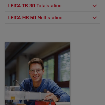
Hochgenaue 3D-Koordinatenbestimmung
LEICA TS 30 Totalstation
Unterschiedliche Brennweiten und
[Inhalt zuklappen]
Einsatzfelder
Bestimmung der Sollstrecken auf der
[Inhalt zuklappen]
LEICA MS 50 Multistation
Kalibrierstrecke
[Inhalt zuklappen]
Universalwerkzeug
Deformationsmessungen
Abschlussarbeiten
[Inhalt zuklappen]
[Inhalt zuklappen]