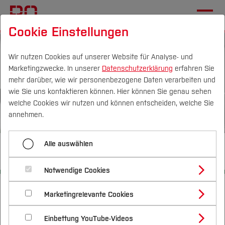
Cookie Einstellungen
Wir nutzen Cookies auf unserer Website für Analyse- und
Marketingzwecke. In unserer
Datenschutzerklärung
erfahren Sie
mehr darüber, wie wir personenbezogene Daten verarbeiten und
wie Sie uns kontaktieren können. Hier können Sie genau sehen
Campus
Personen
DE
|
EN
Quicklinks
welche Cookies wir nutzen und können entscheiden, welche Sie
annehmen.
Studium
Alle auswählen
Labor für Instrumentenprüfung
Studienangebote
Forschung & Transfer
Notwendige Cookies
Vor dem Studium
Bachelorstudiengänge
Startseite
Profil
[...]
Geodäsie
Team und Labore
Nachhaltigkeit
Masterstudiengänge
Marketingrelevante Cookies
Im Studium
Bewerben & Einschreiben
Einrichtungen
Beratung & Förderung
Forschungs- und Transferprofil
Schwerpunkte
Labor für Instrumentenprüfung und
Nachhaltigkeit studieren
Bewerbungsportal
International
Nach dem Studium
Studienbüros und Prüfungen
Einbettung YouTube-Videos
Schwerpunkte (FuT)
Förderinformation und Antragsberatung