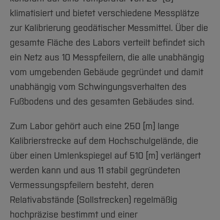
Team und Labore
Amtliche Bekanntmachungen
Studiengänge
Forschung und Projekte
Familiengerechte Hochschule
Aktuelles
Hochschulbibliothek
klimatisiert und bietet verschiedene Messplätze
Labor für Physikalische Messtechnik
Arbeiten im FB G
Notfall-Infos
Studieninteressierte
International
Gleichstellung
Studium
Hochschulkommunikation
zur Kalibrierung geodätischer Messmittel. Über die
BO Shop
Team
Diskriminierungsfreie Hochschule
Fachgruppen
International Office
gesamte Fläche des Labors verteilt befindet sich
Service
Vertretungen
Forschung und Entwicklung
ein Netz aus 10 Messpfeilern, die alle unabhängig
Medienzentrum
vom umgebenden Gebäude gegründet und damit
Wahlen
International
qed-Stiftung
unabhängig vom Schwingungsverhalten des
Team
Zentrale Studienberatung
Fußbodens und des gesamten Gebäudes sind.
Service
Zum Labor gehört auch eine 250 [m] lange
Kalibrierstrecke auf dem Hochschulgelände, die
über einen Umlenkspiegel auf 510 [m] verlängert
werden kann und aus 11 stabil gegründeten
Vermessungspfeilern besteht, deren
Relativabstände (Sollstrecken) regelmäßig
hochpräzise bestimmt und einer