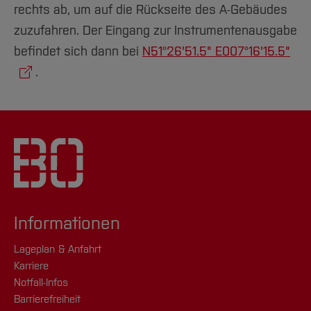
rechts ab, um auf die Rückseite des A-Gebäudes
zuzufahren. Der Eingang zur Instrumentenausgabe
befindet sich dann bei
N51°26'51.5" E007°16'15.5"
.
Informationen
Lageplan & Anfahrt
Karriere
Notfall-Infos
Barrierefreiheit