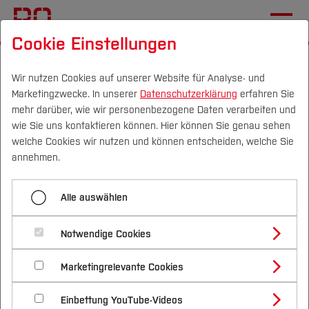
Cookie Einstellungen
Startseite
Fachbereiche
Geodäsie
Übersicht
Wir nutzen Cookies auf unserer Website für Analyse- und
Marketingzwecke. In unserer
Datenschutzerklärung
erfahren Sie
Menü aufklappen
mehr darüber, wie wir personenbezogene Daten verarbeiten und
wie Sie uns kontaktieren können. Hier können Sie genau sehen
Campus
Personen
DE
|
EN
Quicklinks
welche Cookies wir nutzen und können entscheiden, welche Sie
Übersicht
annehmen.
Studium
Fachbereich Geodäsie
Aktuelles
Alle auswählen
Studienangebote
Studieren im Fachbereich
Forschung & Transfer
Notwendige Cookies
Vor dem Studium
Bachelorstudiengänge
Forschung und Entwicklung
Profil
Nachhaltigkeit
Masterstudiengänge
Marketingrelevante Cookies
Im Studium
Bewerben & Einschreiben
Kooperationen
Beratung & Förderung
Forschungs- und Transferprofil
Schwerpunkte
Nachhaltigkeit studieren
Bewerbungsportal
International
Nach dem Studium
Studienbüros und Prüfungen
Einbettung YouTube-Videos
Schwerpunkte (FuT)
Förderinformation und Antragsberatung