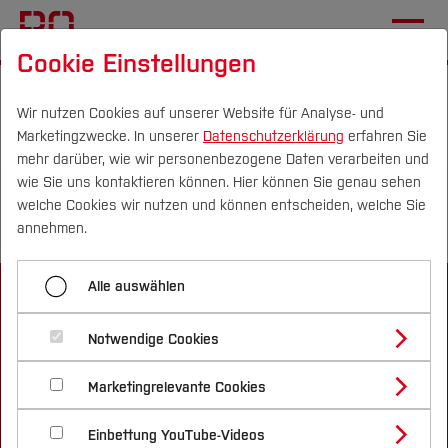
Cookie Einstellungen
Startseite
Fachbereiche
Gesundheits­wissenschaften
Veranstaltungen und Netzwerke
Wir nutzen Cookies auf unserer Website für Analyse- und
Marketingzwecke. In unserer
Datenschutzerklärung
erfahren Sie
Anmeldung PATh
mehr darüber, wie wir personenbezogene Daten verarbeiten und
wie Sie uns kontaktieren können. Hier können Sie genau sehen
Vielen Dank für Ihre Anmeldung
Campus
Personen
DE
|
EN
Quicklinks
welche Cookies wir nutzen und können entscheiden, welche Sie
annehmen.
Studium
Alle auswählen
Studienangebote
Forschung & Transfer
Notwendige Cookies
Vor dem Studium
Bachelorstudiengänge
Profil
Nachhaltigkeit
Masterstudiengänge
Marketingrelevante Cookies
Im Studium
Bewerben & Einschreiben
Beratung & Förderung
Forschungs- und Transferprofil
Schwerpunkte
Informationen
Nachhaltigkeit studieren
Bewerbungsportal
International
Nach dem Studium
Studienbüros und Prüfungen
Einbettung YouTube-Videos
Schwerpunkte (FuT)
Förderinformation und Antragsberatung