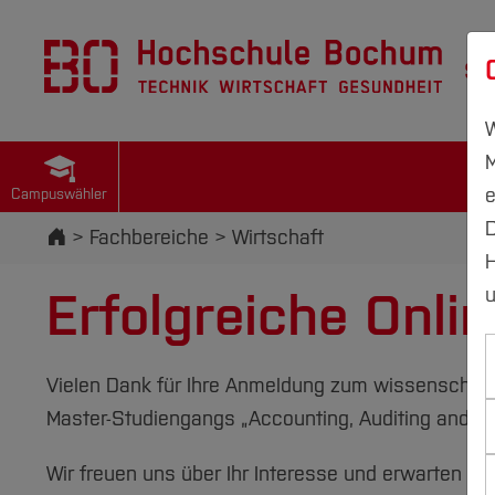
St
W
M
e
Campuswähler
D
Startseite
Fachbereiche
Wirtschaft
H
Erfolgreiche Onl
u
Vielen Dank für Ihre Anmeldung zum wissenschaf
Master-Studiengangs „Accounting, Auditing and Ta
Wir freuen uns über Ihr Interesse und erwarten Si