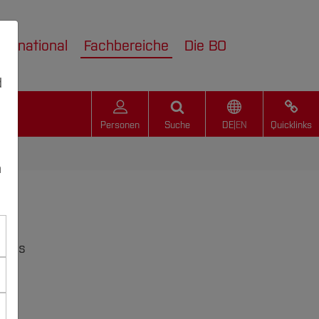
nternational
Fachbereiche
Die BO
d
Personen
Suche
DE
|
EN
Quicklinks
n
s des