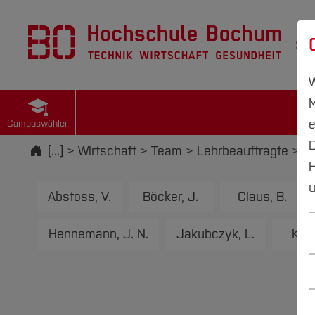
St
W
M
e
Campuswähler
D
Startseite
[...]
Wirtschaft
Team
Lehrbeauftragte
Fr
H
u
Abstoss, V.
Böcker, J.
Claus, B.
Hennemann, J. N.
Jakubczyk, L.
Kiyg