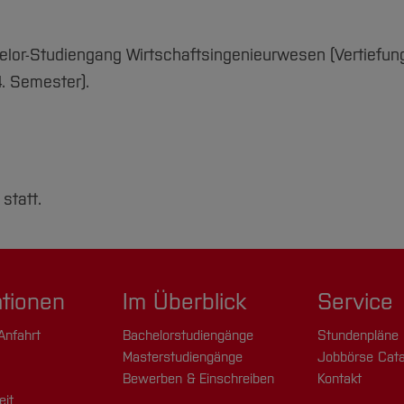
helor-Studiengang Wirtschaftsingenieurwesen (Vertiefun
. Semester).
statt.
ationen
Im Überblick
Service
Anfahrt
Bachelorstudiengänge
Stundenpläne
Masterstudiengänge
Jobbörse Cata
Bewerben & Einschreiben
Kontakt
eit