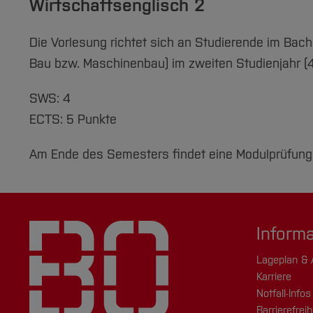
Wirtschaftsenglisch 2
Die Vorlesung richtet sich an Studierende im Bac
Bau bzw. Maschinenbau) im zweiten Studienjahr (4
SWS: 4
ECTS: 5 Punkte
Am Ende des Semesters findet eine Modulprüfung 
Inform
Lageplan & 
Karriere
Notfall-Infos
Barrierefreih