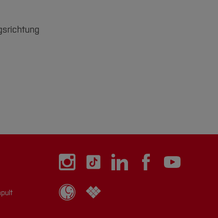
gsrichtung
pult