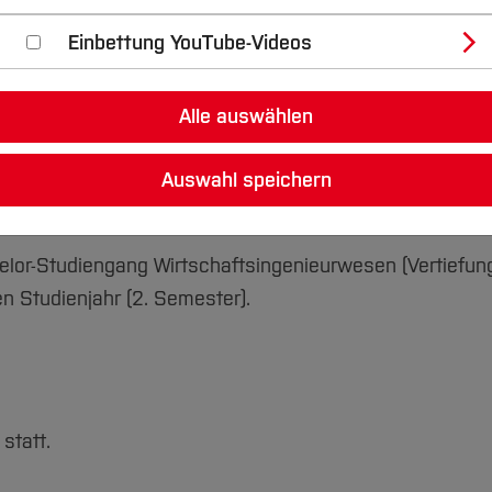
Einbettung YouTube-Videos
r
Alle auswählen
Auswahl speichern
helor-Studiengang Wirtschaftsingenieurwesen (Vertiefun
en Studienjahr (2. Semester).
statt.