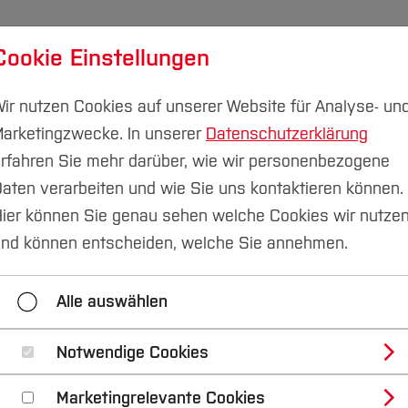
Cookie Einstellungen
udium
Forschung & Transfer
Nachhaltigkeit
I
ir nutzen Cookies auf unserer Website für Analyse- un
arketingzwecke. In unserer
Datenschutzerklärung
rfahren Sie mehr darüber, wie wir personenbezogene
aten verarbeiten und wie Sie uns kontaktieren können.
itsler, N., Dr.
ier können Sie genau sehen welche Cookies wir nutze
nd können entscheiden, welche Sie annehmen.
Dollereder, P., Dr.
Fasel, W.
Fink, H. J.
Alle auswählen
i, N.
Kolb, Ch.
Letzing, M.
McKay, A.
Türksch, H.
Wicke, Th.
Wildenheim, G., Dr.
Notwendige Cookies
Marketingrelevante Cookies