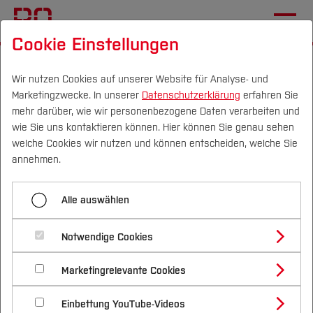
Cookie Einstellungen
Startseite
Die BO
Wichtige Einrichtungen
Zentrale Studienberatung
Vor dem Studium
Wir nutzen Cookies auf unserer Website für Analyse- und
Marketingzwecke. In unserer
Datenschutzerklärung
erfahren Sie
mehr darüber, wie wir personenbezogene Daten verarbeiten und
wie Sie uns kontaktieren können. Hier können Sie genau sehen
Menü aufklappen
Campus
Personen
DE
|
EN
Quicklinks
welche Cookies wir nutzen und können entscheiden, welche Sie
annehmen.
Individuelle Beratung
Studium
Feedback Veranstaltung
Alle auswählen
Angebote für Schulen
Studienangebote
Forschung & Transfer
Studienorientierung an der BO
Unterwegs auf Messen
Notwendige Cookies
Vor dem Studium
Bachelorstudiengänge
Profil
Nachhaltigkeit
Masterstudiengänge
Schnupperangebote an der BO
Marketingrelevante Cookies
Im Studium
Bewerben & Einschreiben
Feedback Veranstaltung
Beratung & Förderung
Forschungs- und Transferprofil
Schwerpunkte
Nachhaltigkeit studieren
Bewerbungsportal
International
Nach dem Studium
Studienbüros und Prüfungen
Studienorientierung an der BO
Workshops & Info-Vorträge
Einbettung YouTube-Videos
Schwerpunkte (FuT)
Förderinformation und Antragsberatung