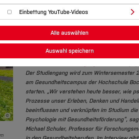
Einbettung YouTube-Videos
Wie entstehen Motivation, Gefühle und Verha
Alle auswählen
Welche Rolle spielen psychische Prozesse f
Gesundheit? Und wie lässt sich psychische
Auswahl speichern
Gesundheit gezielt fördern? Genau darum ge
neuen
Bachelorstudiengang Gesundheitspsy
Der Studiengang wird zum Wintersemester 
am Gesundheitscampus der Hochschule Bo
starten. „Wir verstehen heute besser, wie p
Prozesse unser Erleben, Denken und Handel
beeinflussen und verknüpfen im Studium die
©
Bildnachweis
Psychologie mit Gesundheitsförderung“, sagt
Michael Schuler, Professor für Forschungs
um
in den Gesundheitsberufen. Im Interview gibt