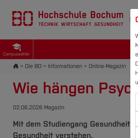
St
W
M
e
Campuswähler
D
Startseite
Die BO
Informationen
Online-Magazin
H
Wie hängen Psyc
u
02.06.2026 Magazin
Mit dem Studiengang Gesundheits
Gesundheit verstehen.