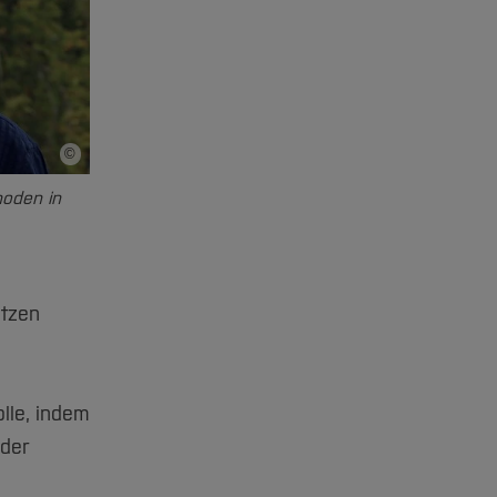
©
Bildnachweis
hoden in
ützen
lle, indem
oder