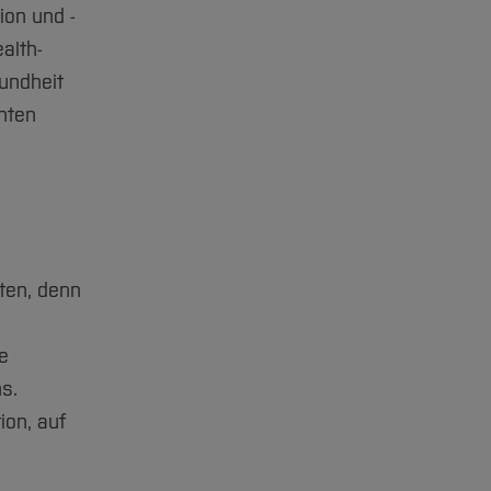
ion und -
alth-
undheit
nten
ten, denn
e
s.
ion, auf