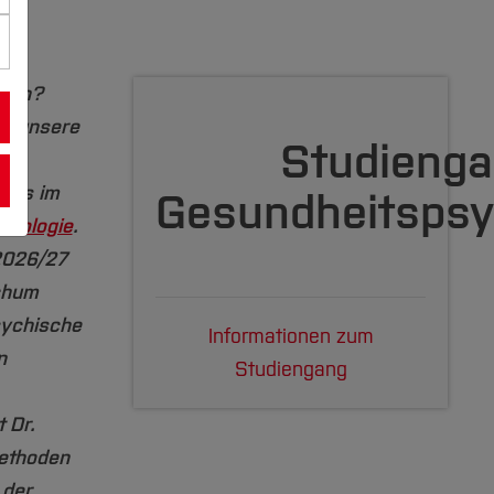
lten?
ür unsere
Studieng
ht’s im
Gesundheitspsy
chologie
.
2026/27
chum
sychische
Informationen zum
n
Studiengang
 Dr.
methoden
 der