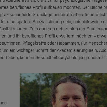
d Abiturienten an, die sich für psychologische Fragest
rtes berufliches Profil aufbauen möchten. Der Bachelo
 praxisorientierte Grundlage und eröffnet erste beruflic
für eine spätere Spezialisierung sein, beispielsweise d
ualifikationen. Zum anderen richtet sich der Studienga
ten und ihr berufliches Profil erweitern möchten – etwa
peut*innen, Pflegekräfte oder Hebammen. Für Menschen
um ein wichtiger Schritt der Akademisierung sein. Auc
iert haben, können Gesundheitspsychologie grundsätzli
nnen