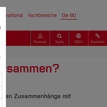
nternational
Fachbereiche
Die BO
d
Personen
Suche
DE
|
EN
Quicklinks
n
 zusammen?
 deren Zusammenhänge mit