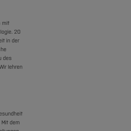
 mit
logie. 20
it in der
che
u des
Wir lehren
esundheit
 Mit dem