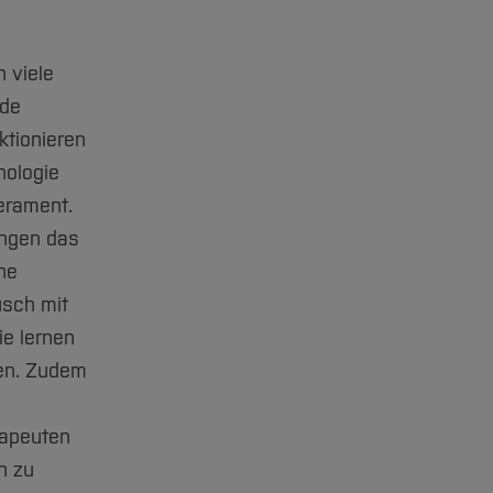
 viele
nde
ktionieren
hologie
erament.
ungen das
he
usch mit
ie lernen
en. Zudem
rapeuten
n zu