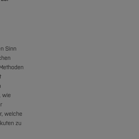
en Sinn
chen
 Methoden
t
n
, wie
r
r, welche
akuten zu