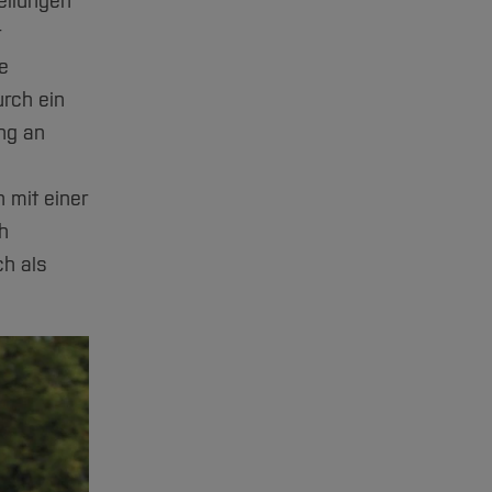
ellungen
r
he
urch ein
ng an
 mit einer
h
ch als