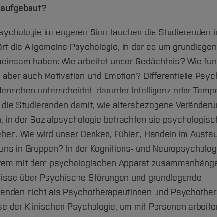
e aufgebaut?
sychologie im engeren Sinn tauchen die Studierenden in
ört die Allgemeine Psychologie, in der es um grundlege
einsam haben: Wie arbeitet unser Gedächtnis? Wie fun
ber auch Motivation und Emotion? Differentielle Psyc
 Menschen unterscheidet, darunter Intelligenz oder Temp
h die Studierenden damit, wie altersbezogene Veränder
 in der Sozialpsychologie betrachten sie psychologisc
hen. Wie wird unser Denken, Fühlen, Handeln im Austa
uns in Gruppen? In der Kognitions- und Neuropsycholog
ystem mit dem psychologischen Apparat zusammenhäng
tnisse über Psychische Störungen und grundlegende
renden nicht als Psychotherapeutinnen und Psychothe
se der Klinischen Psychologie, um mit Personen arbeite