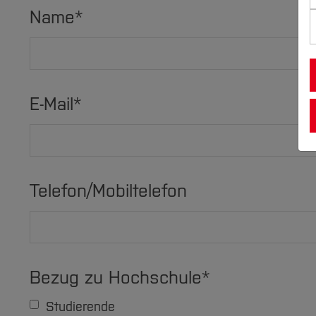
Name
*
E-Mail
*
Telefon/Mobiltelefon
Bezug zu Hochschule
*
Studierende