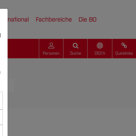
nternational
Fachbereiche
Die BO
d
Personen
Suche
DE
|
EN
Quicklinks
n
rie