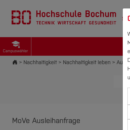
St
W
M
e
Campuswähler
D
Startseite
Nachhaltigkeit
Nachhaltigkeit leben
Ausle
H
u
St
MoVe Ausleihanfrage