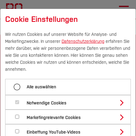
Cookie Einstellungen
Startseite
📰 News Akafö
Wir nutzen Cookies auf unserer Website für Analyse- und
Marketingzwecke. In unserer
Datenschutzerklärung
erfahren Sie
mehr darüber, wie wir personenbezogene Daten verarbeiten und
wie Sie uns kontaktieren können. Hier können Sie genau sehen
Campus
Personen
DE
|
EN
Quicklinks
welche Cookies wir nutzen und können entscheiden, welche Sie
annehmen.
Studium
Informationen
Alle auswählen
Studienangebote
Lageplan & Anfahrt
Forschung & Transfer
Karriere
Notwendige Cookies
Vor dem Studium
Bachelorstudiengänge
Notfall-Infos
Profil
Nachhaltigkeit
Masterstudiengänge
Barrierefreiheit
Marketingrelevante Cookies
Im Studium
Bewerben & Einschreiben
Beratung & Förderung
Forschungs- und Transferprofil
Datenschutzerklärung
Schwerpunkte
Nachhaltigkeit studieren
Bewerbungsportal
International
Nach dem Studium
Studienbüros und Prüfungen
Impressum
Einbettung YouTube-Videos
Schwerpunkte (FuT)
Förderinformation und Antragsberatung