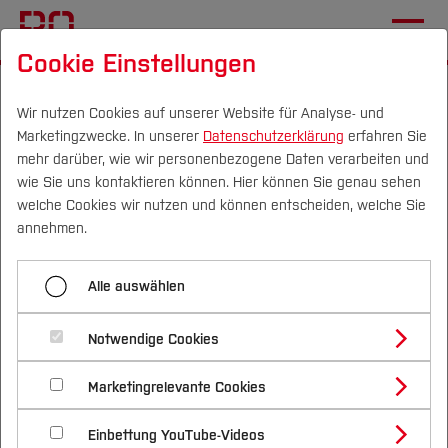
Cookie Einstellungen
Startseite
animationen
subseite x
hauptnavigation 3
Wir nutzen Cookies auf unserer Website für Analyse- und
Marketingzwecke. In unserer
Datenschutzerklärung
erfahren Sie
mehr darüber, wie wir personenbezogene Daten verarbeiten und
wie Sie uns kontaktieren können. Hier können Sie genau sehen
Menü aufklappen
Campus
Personen
DE
|
EN
Quicklinks
welche Cookies wir nutzen und können entscheiden, welche Sie
annehmen.
normal
Studium
Alle auswählen
Bewegung in bei hover in der
Quicklinks, Suche, etc.
Studienangebote
Forschung & Transfer
zweiten Ebene wurde geändert
hauptnavigation 1
Notwendige Cookies
Vor dem Studium
Bachelorstudiengänge
(reduziert)
Profil
Nachhaltigkeit
Masterstudiengänge
hauptnavigation 2
Marketingrelevante Cookies
Im Studium
Bewerben & Einschreiben
Beratung & Förderung
Forschungs- und Transferprofil
Schwerpunkte
noch nachbessern
Nachhaltigkeit studieren
Bewerbungsportal
International
Nach dem Studium
Studienbüros und Prüfungen
hauptnavigation 3
Einbettung YouTube-Videos
Schwerpunkte (FuT)
Förderinformation und Antragsberatung