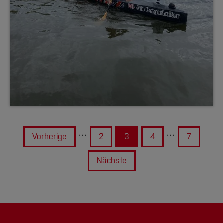
…
…
Vorherige
2
3
4
7
Nächste