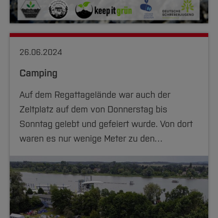
Team und Labore
Amtliche Bekanntmachungen
Studiengänge
Forschung und Projekte
Familiengerechte Hochschule
Aktuelles
Hochschulbibliothek
Arbeiten im FB G
Notfall-Infos
SolarSwarm
Studieninteressierte
International
Gleichstellung
Studium
Hochschulkommunikation
BO Shop
Team
Diskriminierungsfreie Hochschule
Fachgruppen
International Office
Studienprojekte
26.06.2024
Service
Vertretungen
Forschung und Entwicklung
Medienzentrum
Camping
Wahlen
International
qed-Stiftung
Team
Zentrale Studienberatung
Auf dem Regattagelände war auch der
Service
Zeltplatz auf dem von Donnerstag bis
Sonntag gelebt und gefeiert wurde. Von dort
waren es nur wenige Meter zu den…