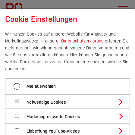
Cookie Einstellungen
Startseite
Studium
Im Studium
Studentische Projekte
Wir nutzen Cookies auf unserer Website für Analyse- und
Marketingzwecke. In unserer
Datenschutzerklärung
erfahren Sie
mehr darüber, wie wir personenbezogene Daten verarbeiten und
wie Sie uns kontaktieren können. Hier können Sie genau sehen
Menü aufklappen
Campus
Personen
DE
|
EN
Quicklinks
welche Cookies wir nutzen und können entscheiden, welche Sie
annehmen.
Biodiversitätsstadt
Studium
Aktuell
Alle auswählen
BIOMEILER
Studienangebote
Forschung & Transfer
BOase
Notwendige Cookies
Vor dem Studium
Bachelorstudiengänge
Profil
Nachhaltigkeit
02.07.2024
Masterstudiengänge
BObby E-Scooter
Marketingrelevante Cookies
Im Studium
Bewerben & Einschreiben
Beratung & Förderung
Forschungs- und Transferprofil
Schwerpunkte
1. Kohlekongress
Nachhaltigkeit studieren
Bewerbungsportal
International
Nach dem Studium
Studienbüros und Prüfungen
Cargo Pedelec Projekt
Einbettung YouTube-Videos
Schwerpunkte (FuT)
Förderinformation und Antragsberatung