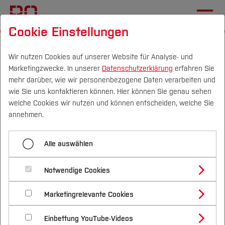
Cookie Einstellungen
Startseite
[...]
Im Studium
Studentische Projekte
Studienprojekte
Formular Studienprojekte
Wir nutzen Cookies auf unserer Website für Analyse- und
Marketingzwecke. In unserer
Datenschutzerklärung
erfahren Sie
mehr darüber, wie wir personenbezogene Daten verarbeiten und
Vielen Dank für die
wie Sie uns kontaktieren können. Hier können Sie genau sehen
Campus
Personen
DE
|
EN
Quicklinks
welche Cookies wir nutzen und können entscheiden, welche Sie
Projekteinreichung.
annehmen.
Studium
Wir melden uns in Kürze und besprechen, wie es
Alle auswählen
weitergeht.
Studienangebote
Forschung & Transfer
Notwendige Cookies
Vor dem Studium
Bachelorstudiengänge
Profil
Nachhaltigkeit
Kontakt
Masterstudiengänge
Marketingrelevante Cookies
Im Studium
Bewerben & Einschreiben
Beratung & Förderung
Forschungs- und Transferprofil
Schwerpunkte
Tobias Weißgerber
Nachhaltigkeit studieren
Bewerbungsportal
International
Nach dem Studium
Studienbüros und Prüfungen
Einbettung YouTube-Videos
Schwerpunkte (FuT)
Förderinformation und Antragsberatung