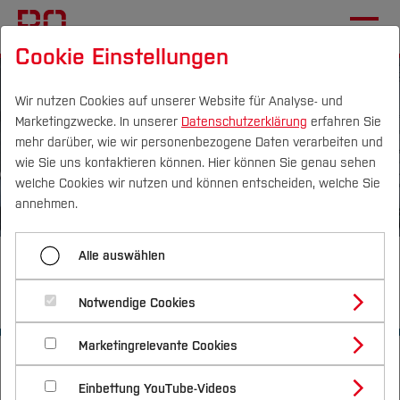
Cookie Einstellungen
Wir nutzen Cookies auf unserer Website für Analyse- und
Marketingzwecke. In unserer
Datenschutzerklärung
erfahren Sie
mehr darüber, wie wir personenbezogene Daten verarbeiten und
wie Sie uns kontaktieren können. Hier können Sie genau sehen
Campus
Personen
DE
|
EN
Quicklinks
welche Cookies wir nutzen und können entscheiden, welche Sie
annehmen.
Studium
Alle auswählen
Maschinenbau (Master of
Studienangebote
Forschung & Transfer
Science)
Notwendige Cookies
Vor dem Studium
Bachelorstudiengänge
Profil
Nachhaltigkeit
Masterstudiengänge
Marketingrelevante Cookies
Im Studium
Bewerben & Einschreiben
Startseite
Studium
Studienangebote
Beratung & Förderung
Forschungs- und Transferprofil
Schwerpunkte
Nachhaltigkeit studieren
Bewerbungsportal
Masterstudiengänge
International
Nach dem Studium
Studienbüros und Prüfungen
Einbettung YouTube-Videos
Schwerpunkte (FuT)
Förderinformation und Antragsberatung