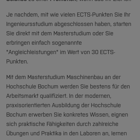
Team und Labore
Amtliche Bekanntmachungen
Studiengänge
Forschung und Projekte
Familiengerechte Hochschule
Aktuelles
Hochschulbibliothek
Arbeiten im FB G
Notfall-Infos
Studieninteressierte
International
Gleichstellung
Je nachdem, mit wie vielen ECTS-Punkten Sie Ihr
Studium
Hochschulkommunikation
BO Shop
Ingenieursstudium abgeschlossen haben, starten
Team
Diskriminierungsfreie Hochschule
Fachgruppen
International Office
Sie direkt mit dem Masterstudium oder Sie
Service
Vertretungen
Forschung und Entwicklung
Medienzentrum
erbringen einfach sogenannte
Wahlen
International
qed-Stiftung
"Angleichleistungen" im Wert von 30 ECTS-
Team
Zentrale Studienberatung
Punkten.
Service
Mit dem Masterstudium Maschinenbau an der
Hochschule Bochum werden Sie bestens für den
Arbeitsmarkt qualifiziert. In der modernen,
praxisorientierten Ausbildung der Hochschule
Bochum erwerben Sie konkretes Wissen, eignen
sich praktische Fähigkeiten durch zahlreiche
Übungen und Praktika in den Laboren an, lernen