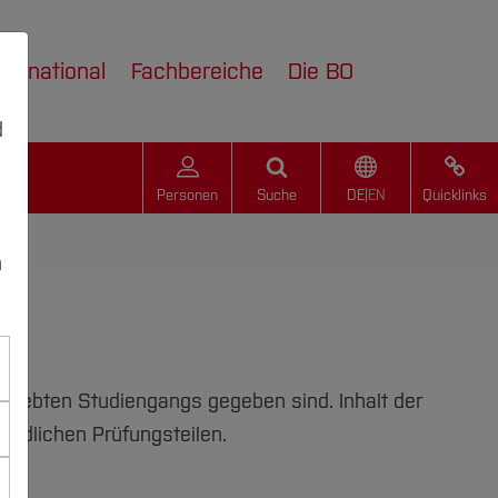
nternational
Fachbereiche
Die BO
d
Personen
Suche
DE
|
EN
Quicklinks
n
strebten Studiengangs gegeben sind. Inhalt der
ündlichen Prüfungsteilen.