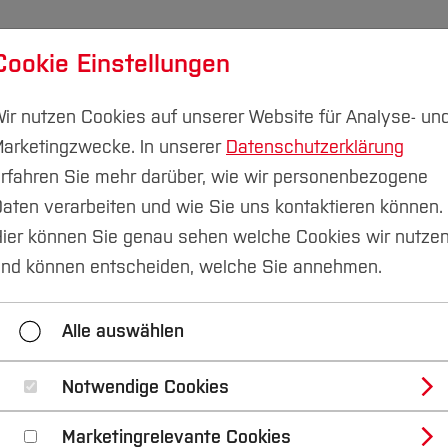
Cookie Einstellungen
udium
Forschung & Transfer
Nachhaltigkeit
I
ir nutzen Cookies auf unserer Website für Analyse- un
arketingzwecke. In unserer
Datenschutzerklärung
rfahren Sie mehr darüber, wie wir personenbezogene
aten verarbeiten und wie Sie uns kontaktieren können.
nschreiben
Studium ohne Abitur
ier können Sie genau sehen welche Cookies wir nutze
nd können entscheiden, welche Sie annehmen.
 Zugangsprüfung
Alle auswählen
e fachlichen Voraussetzungen für das Studium des ange
Notwendige Cookies
n. Die Zugangsprüfung besteht aus schriftlichen und m
Marketingrelevante Cookies