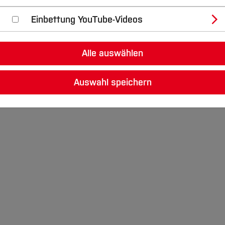
Einbettung YouTube-Videos
angsprüfung
Alle auswählen
gangspruefung.pdf
PDF
Auswahl speichern
alte einer Zugangsprüfung
[Inhalt 