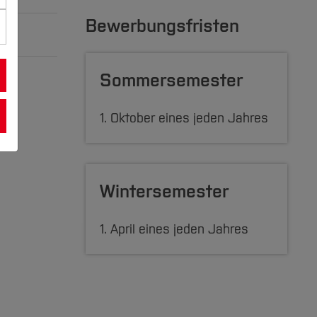
Bewerbungsfristen
168 KB
Sommersemester
1. Oktober eines jeden Jahres
zuklappen]
Wintersemester
1. April eines jeden Jahres