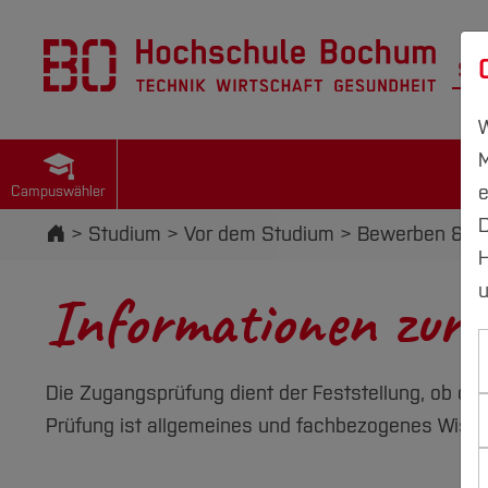
St
W
M
e
Campuswähler
D
Startseite
Studium
Vor dem Studium
Bewerben & Ei
H
u
Informationen zur
Die Zugangsprüfung dient der Feststellung, ob di
Prüfung ist allgemeines und fachbezogenes Wisse