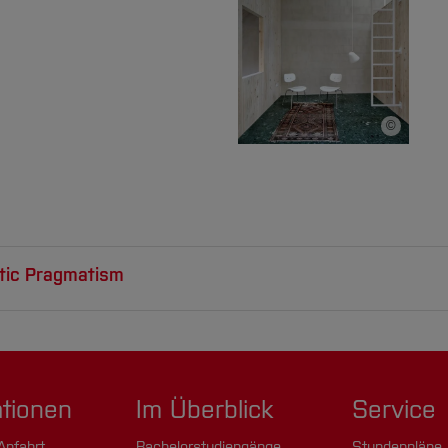
©
Bildnachwe
etic Pragmatism
ationen
Im Überblick
Service
Anfahrt
Bachelorstudiengänge
Stundenpläne