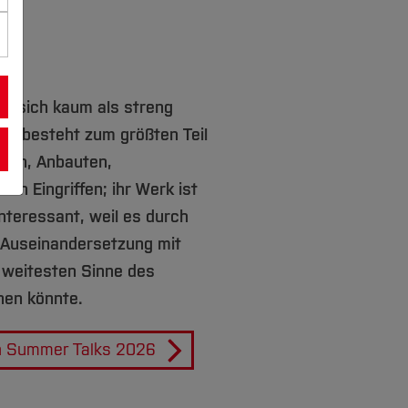
st sich kaum als streng
 Es besteht zum größten Teil
ten, Anbauten,
en Eingriffen; ihr Werk ist
nteressant, weil es durch
e Auseinandersetzung mit
 weitesten Sinne des
nen könnte.
en Summer Talks 2026