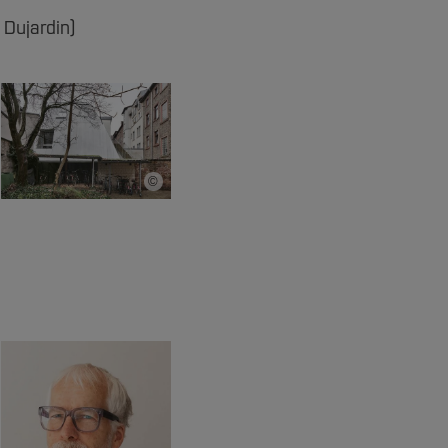
p Dujardin)
©
Bildnachweis
is