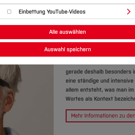
Einbettung YouTube-Videos
nfach komplex
Alle auswählen
Das Werk von
Amunt
läs
oder geradlinig bezeichnen.
Auswahl speichern
aus kleinen Häusern, Umbau
Innenausbauten und räumlich
gerade deshalb besonders i
eine ständige und intensiv
allem entsteht, was man im
Wortes als Kontext bezeich
Mehr Informationen zu d
_____