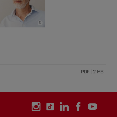
©
Bildnachweis
is
PDF
2 MB