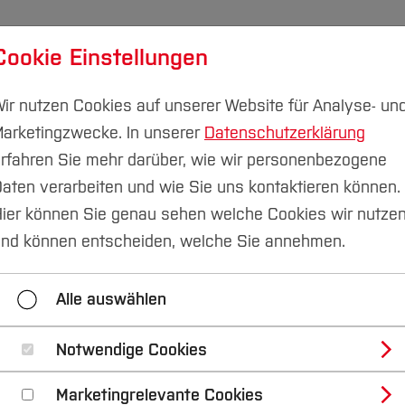
Cookie Einstellungen
udium
Forschung & Transfer
Nachhaltigkeit
I
ir nutzen Cookies auf unserer Website für Analyse- un
arketingzwecke. In unserer
Datenschutzerklärung
rfahren Sie mehr darüber, wie wir personenbezogene
aten verarbeiten und wie Sie uns kontaktieren können.
ier können Sie genau sehen welche Cookies wir nutze
ure Summer Talks 2
nd können entscheiden, welche Sie annehmen.
chen/Stuttgart
Alle auswählen
Notwendige Cookies
ktur (FB A)
Marketingrelevante Cookies