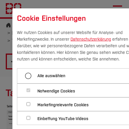
Cookie Einstellungen
Startseite
[...]
Wichtige Einrichtungen
Hochschulkommunikation
Tabellen
Wir nutzen Cookies auf unserer Website für Analyse- und
Marketingzwecke. In unserer
Datenschutzerklärung
erfahren
Tabellen als Inhaltselement
darüber, wie wir personenbezogene Daten verarbeiten und w
kontaktieren können. Hier können Sie genau sehen welche C
Campus
Personen
DE
|
EN
Quicklinks
nutzen und können entscheiden, welche Sie annehmen.
Menü aufklappen
Studium
Alle auswählen
RTE-Tabellen
Studienangebote
Tabellen (Inhaltselement)
Forschung & Transfer
Notwendige Cookies
Tabellen als Inhaltselement
Vor dem Studium
Bachelorstudiengänge
Marketingrelevante Cookies
Profil
Nachhaltigkeit
Masterstudiengänge
Im Studium
Bewerben & Einschreiben
Beratung & Förderung
Forschungs- und Transferprofil
Einbettung YouTube-Videos
Schwerpunkte
Nachhaltigkeit studieren
Bewerbungsportal
International
Nach dem Studium
Studienbüros und Prüfungen
Schwerpunkte (FuT)
Förderinformation und Antragsberatung