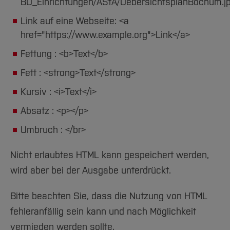
Team und Labore
BO_Einrichtungen/AStA/UebersichtsplanBochum.j
Amtliche Bekanntmachungen
Studiengänge
Forschung und Projekte
Familiengerechte Hochschule
Aktuelles
Hochschulbibliothek
Arbeiten im FB G
Link auf eine Webseite: <a
Notfall-Infos
Studieninteressierte
International
Gleichstellung
Studium
Hochschulkommunikation
href="https://www.example.org">Link</a>
BO Shop
Team
Diskriminierungsfreie Hochschule
Fachgruppen
International Office
Fettung : <b>Text</b>
Service
Vertretungen
Forschung und Entwicklung
Medienzentrum
Fett : <strong>Text</strong>
Wahlen
International
qed-Stiftung
Kursiv : <i>Text</i>
Team
Zentrale Studienberatung
Absatz : <p></p>
Service
Umbruch : </br>
Nicht erlaubtes HTML kann gespeichert werden,
wird aber bei der Ausgabe unterdrückt.
Bitte beachten Sie, dass die Nutzung von HTML
fehleranfällig sein kann und nach Möglichkeit
vermieden werden sollte.