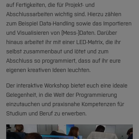
Team und Labore
Amtliche Bekanntmachungen
Studiengänge
Forschung und Projekte
Familiengerechte Hochschule
Aktuelles
auf Fertigkeiten, die für Projekt- und
Hochschulbibliothek
Arbeiten im FB G
Notfall-Infos
Studieninteressierte
International
Abschlussarbeiten wichtig sind. Hierzu zählen
Gleichstellung
Studium
Hochschulkommunikation
zum Beispiel Data-Handling sowie das Importieren
BO Shop
Team
Diskriminierungsfreie Hochschule
Fachgruppen
International Office
und Visualisieren von (Mess-)Daten. Darüber
Service
Vertretungen
Forschung und Entwicklung
Medienzentrum
hinaus arbeitet ihr mit einer LED-Matrix, die ihr
Wahlen
International
qed-Stiftung
selbst zusammenbaut und lötet und zum
Team
Zentrale Studienberatung
Abschluss so programmiert, dass auf ihr eure
Service
eigenen kreativen Ideen leuchten.
Der interaktive Workshop bietet euch eine ideale
Gelegenheit, in die Welt der Programmierung
einzutauchen und praxisnahe Kompetenzen für
Studium und Beruf zu erwerben.