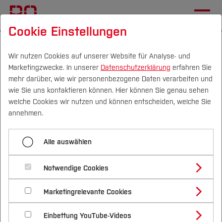
Cookie Einstellungen
Startseite
[...]
Hochschule
Gleichstellung
Wirksame Unterstützung
WomEngineer
Wir nutzen Cookies auf unserer Website für Analyse- und
Marketingzwecke. In unserer
Datenschutzerklärung
erfahren Sie
mehr darüber, wie wir personenbezogene Daten verarbeiten und
wie Sie uns kontaktieren können. Hier können Sie genau sehen
Menü aufklappen
Campus
Personen
DE
|
EN
Quicklinks
welche Cookies wir nutzen und können entscheiden, welche Sie
annehmen.
Start
Studium
Python-Programmierkurs exklusiv
Alle auswählen
Veranstaltungen
Studienangebote
Forschung & Transfer
für Frauen
WoMINToring
Notwendige Cookies
Vor dem Studium
Bachelorstudiengänge
Profil
Nachhaltigkeit
Masterstudiengänge
Über uns
Marketingrelevante Cookies
Im Studium
Bewerben & Einschreiben
Erlerne in einem dreitägigen Workshop das
Beratung & Förderung
Forschungs- und Transferprofil
Schwerpunkte
Programmieren mit Python
Nachhaltigkeit studieren
Bewerbungsportal
International
Nach dem Studium
Studienbüros und Prüfungen
Team
Einbettung YouTube-Videos
Schwerpunkte (FuT)
Förderinformation und Antragsberatung