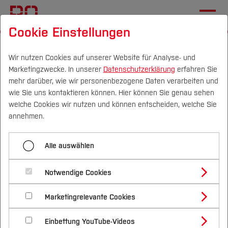
Cookie Einstellungen
Startseite
[...]
Gleichstellung
Wirksame Unterstützung
WomEngineer
Danke
Wir nutzen Cookies auf unserer Website für Analyse- und
Marketingzwecke. In unserer
Datenschutzerklärung
erfahren Sie
mehr darüber, wie wir personenbezogene Daten verarbeiten und
wie Sie uns kontaktieren können. Hier können Sie genau sehen
Menü aufklappen
Campus
Personen
DE
|
EN
Quicklinks
welche Cookies wir nutzen und können entscheiden, welche Sie
annehmen.
Danke
Studium
Herzlichen Dank für deine
Alle auswählen
Studienangebote
Forschung & Transfer
Anmeldung zur WomEngineer-
Notwendige Cookies
Vor dem Studium
Bachelorstudiengänge
Profil
Nachhaltigkeit
Veranstaltung
Masterstudiengänge
Marketingrelevante Cookies
Im Studium
Bewerben & Einschreiben
Beratung & Förderung
Forschungs- und Transferprofil
Schwerpunkte
Nachhaltigkeit studieren
Bewerbungsportal
International
Nach dem Studium
Studienbüros und Prüfungen
Du erhältst in Kürze eine Bestätigungs-E-Mail von
Einbettung YouTube-Videos
Schwerpunkte (FuT)
Förderinformation und Antragsberatung