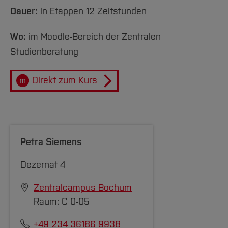
Team und Labore
Amtliche Bekanntmachungen
Studiengänge
Forschung und Projekte
Familiengerechte Hochschule
Aktuelles
Hochschulbibliothek
Dauer:
in Etappen
12 Zeitstunden
Arbeiten im FB G
Notfall-Infos
Studieninteressierte
International
Gleichstellung
Studium
Hochschulkommunikation
Wo:
im Moodle-Bereich der Zentralen
BO Shop
Team
Diskriminierungsfreie Hochschule
Fachgruppen
International Office
Studienberatung
Service
Vertretungen
Forschung und Entwicklung
Medienzentrum
Wahlen
International
qed-Stiftung
Direkt zum Kurs
Team
Zentrale Studienberatung
Service
Petra Siemens
Dezernat 4
Zentralcampus Bochum
Raum: C 0-05
+49 234 36186 9938