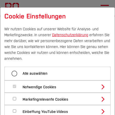
Cookie Einstellungen
Startseite
[...]
Zentrale Studienberatung
Im Studium
Individuelle Beratung
Studierendencoaching
Wir nutzen Cookies auf unserer Website für Analyse- und
Marketingzwecke. In unserer
Datenschutzerklärung
erfahren Sie
mehr darüber, wie wir personenbezogene Daten verarbeiten und
Studieren in Deutschland
wie Sie uns kontaktieren können. Hier können Sie genau sehen
Campus
Personen
DE
|
EN
Quicklinks
welche Cookies wir nutzen und können entscheiden, welche Sie
annehmen.
Art:
Selbstlernkurs
Studium
Interessant für
Studierende mit Schulabschluss
Alle auswählen
im Ausland
Studienangebote
Forschung & Transfer
Notwendige Cookies
Vor dem Studium
Bachelorstudiengänge
Ziel:
grundlegende Anforderungen eines Studiums
Profil
Nachhaltigkeit
Masterstudiengänge
Marketingrelevante Cookies
in Deutschland kennenlernen
Im Studium
Bewerben & Einschreiben
Beratung & Förderung
Forschungs- und Transferprofil
Schwerpunkte
Nachhaltigkeit studieren
Bewerbungsportal
International
Nach dem Studium
Studienbüros und Prüfungen
Einbettung YouTube-Videos
Inhalte und Themen:
Schwerpunkte (FuT)
Förderinformation und Antragsberatung