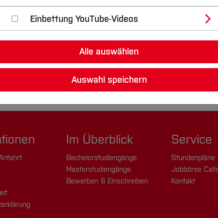
Einbettung YouTube-Videos
Alle auswählen
Auswahl speichern
ationen
Im Überblick
Service
Anfahrt
Bachelorstudiengänge
Stundenpläne
Masterstudiengänge
Jobbörse Cata
Bewerben & Einschreiben
Kontakt
eit
erklärung