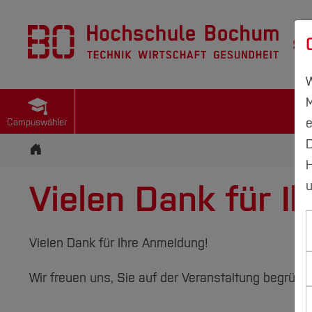
St
W
M
e
Campuswähler
D
Startseite
H
Vielen Dank für I
u
Vielen Dank für Ihre Anmeldung!
Wir freuen uns, Sie auf der Veranstaltung begrüße