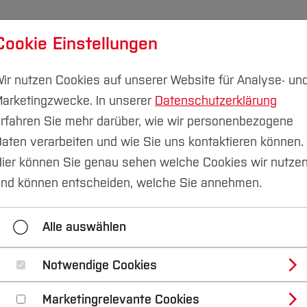
Cookie Einstellungen
udium
Forschung & Transfer
Nachhaltigkeit
I
ir nutzen Cookies auf unserer Website für Analyse- un
arketingzwecke. In unserer
Datenschutzerklärung
rfahren Sie mehr darüber, wie wir personenbezogene
aten verarbeiten und wie Sie uns kontaktieren können.
ier können Sie genau sehen welche Cookies wir nutze
hre Anmeldung!
nd können entscheiden, welche Sie annehmen.
Alle auswählen
Notwendige Cookies
n zu dürfen.
Marketingrelevante Cookies