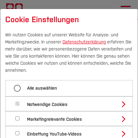
Cookie Einstellungen
Startseite
[...]
Wichtige Einrichtungen
Hochschulbibliothek
Lernen & Arbeiten
Wir nutzen Cookies auf unserer Website für Analyse- und
Marketingzwecke. In unserer
Datenschutzerklärung
erfahren Sie
Zitierrecht
mehr darüber, wie wir personenbezogene Daten verarbeiten und
wie Sie uns kontaktieren können. Hier können Sie genau sehen
Campus
Personen
DE
|
EN
Quicklinks
welche Cookies wir nutzen und können entscheiden, welche Sie
Menü aufklappen
annehmen.
Studium
Wissenschaftliches Arbeiten
Alle auswählen
Studienangebote
Zitierrecht
Forschung & Transfer
KI und Literaturrecherche
Notwendige Cookies
Vor dem Studium
Bachelorstudiengänge
Zitierrecht
Profil
Nachhaltigkeit
Maßgeblich für das rechtsgültige
Masterstudiengänge
Marketingrelevante Cookies
Im Studium
Bewerben & Einschreiben
Beratung & Förderung
Forschungs- und Transferprofil
wissenschaftliche Arbeiten ist das
Schwerpunkte
Nachhaltigkeit studieren
Bewerbungsportal
International
Nach dem Studium
Studienbüros und Prüfungen
Einbettung YouTube-Videos
"Urheberrechtsgesetz" ("Gesetz über
Schwerpunkte (FuT)
Förderinformation und Antragsberatung