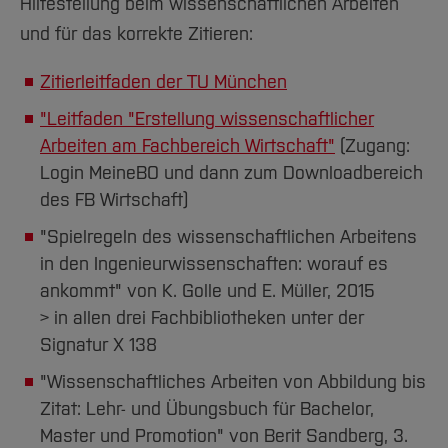
Team und Labore
Hilfestellung beim wissenschaftlichen Arbeiten
Amtliche Bekanntmachungen
Studiengänge
Forschung und Projekte
Familiengerechte Hochschule
Aktuelles
Hochschulbibliothek
und für das korrekte Zitieren:
Arbeiten im FB G
Notfall-Infos
Studieninteressierte
International
Gleichstellung
Studium
Hochschulkommunikation
BO Shop
Team
Diskriminierungsfreie Hochschule
Zitierleitfaden der TU München
Fachgruppen
International Office
Service
Vertretungen
Forschung und Entwicklung
"Leitfaden "Erstellung wissenschaftlicher
Medienzentrum
Arbeiten am Fachbereich Wirtschaft"
(Zugang:
Wahlen
International
qed-Stiftung
Login MeineBO und dann zum Downloadbereich
Team
Zentrale Studienberatung
des FB Wirtschaft)
Service
"Spielregeln des wissenschaftlichen Arbeitens
in den Ingenieurwissenschaften: worauf es
ankommt" von K. Golle und E. Müller, 2015
> in allen drei Fachbibliotheken unter der
Signatur X 138
"Wissenschaftliches Arbeiten von Abbildung bis
Zitat: Lehr- und Übungsbuch für Bachelor,
Master und Promotion" von Berit Sandberg, 3.