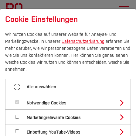
Cookie Einstellungen
Startseite
Die BO
Informationen
Aktuelles
Wir nutzen Cookies auf unserer Website für Analyse- und
Marketingzwecke. In unserer
Datenschutzerklärung
erfahren Sie
Menü aufklappen
mehr darüber, wie wir personenbezogene Daten verarbeiten und
wie Sie uns kontaktieren können. Hier können Sie genau sehen
Campus
Personen
DE
|
EN
Quicklinks
welche Cookies wir nutzen und können entscheiden, welche Sie
Lageplan & Anfahrt
annehmen.
Studium
Aktuelle Meldungen aus der
Kontakt
Alle auswählen
Hochschule Bochum
Studienangebote
Pressemitteilungen
Forschung & Transfer
Notwendige Cookies
Vor dem Studium
Bachelorstudiengänge
Online-Magazin
Profil
Nachhaltigkeit
Masterstudiengänge
Marketingrelevante Cookies
Im Studium
Bewerben & Einschreiben
28.05.2025
Mechatronik und Maschinenbau (FB M)
Aktuelles
Beratung & Förderung
Forschungs- und Transferprofil
Schwerpunkte
Nachhaltigkeit studieren
Bewerbungsportal
International
Nach dem Studium
Studienbüros und Prüfungen
Smart Factory und KI-Einsatz bei der
Einbettung YouTube-Videos
Schwerpunkte (FuT)
Förderinformation und Antragsberatung