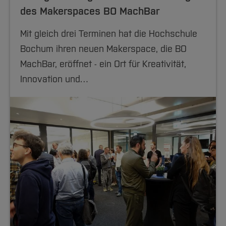
Team und Labore
Amtliche Bekanntmachungen
Studiengänge
Forschung und Projekte
Familiengerechte Hochschule
Aktuelles
Hochschulbibliothek
des Makerspaces BO MachBar
Arbeiten im FB G
Notfall-Infos
Studieninteressierte
International
Gleichstellung
Studium
Hochschulkommunikation
Mit gleich drei Terminen hat die Hochschule
BO Shop
Team
Diskriminierungsfreie Hochschule
Fachgruppen
International Office
Bochum ihren neuen Makerspace, die BO
Service
Vertretungen
Forschung und Entwicklung
Medienzentrum
MachBar, eröffnet - ein Ort für Kreativität,
Wahlen
International
qed-Stiftung
Innovation und…
Team
Zentrale Studienberatung
Service