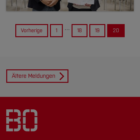
…
Vorherige
1
18
19
20
Ältere Meldungen