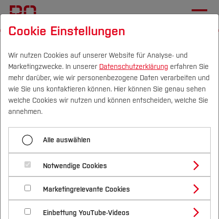
Cookie Einstellungen
Startseite
[...]
Wege an die BO
Internationale Bewerber*innen
Wir nutzen Cookies auf unserer Website für Analyse- und
Marketingzwecke. In unserer
Datenschutzerklärung
erfahren Sie
Leben in Deutschland
Sprachkurse
mehr darüber, wie wir personenbezogene Daten verarbeiten und
wie Sie uns kontaktieren können. Hier können Sie genau sehen
Campus
Personen
DE
|
EN
Quicklinks
welche Cookies wir nutzen und können entscheiden, welche Sie
Menü aufklappen
annehmen.
Studium
Krankenversicherung
Alle auswählen
Studienangebote
Sprachkurse an der
Forschung & Transfer
Visum & Aufenthalt
Notwendige Cookies
Hochschule Bochum
Vor dem Studium
Bachelorstudiengänge
Sprachkurse
Profil
Nachhaltigkeit
Masterstudiengänge
Marketingrelevante Cookies
Im Studium
Bewerben & Einschreiben
Beratung & Förderung
Forschungs- und Transferprofil
Bitte beachten Sie, dass die Hochschule Bochum
Freizeit und Soziales
Schwerpunkte
Nachhaltigkeit studieren
Bewerbungsportal
International
Nach dem Studium
Studienbüros und Prüfungen
Einbettung YouTube-Videos
keine studienvorbereitenden Sprachkurse
Schwerpunkte (FuT)
Förderinformation und Antragsberatung