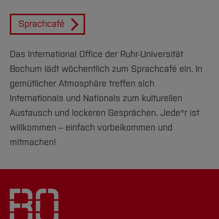
Team und Labore
Amtliche Bekanntmachungen
Studiengänge
Forschung und Projekte
Familiengerechte Hochschule
Aktuelles
Hochschulbibliothek
Arbeiten im FB G
Notfall-Infos
Studieninteressierte
International
Gleichstellung
Sprachcafé
Studium
Hochschulkommunikation
BO Shop
Team
Diskriminierungsfreie Hochschule
Fachgruppen
International Office
Das International Office der Ruhr-Universität
Service
Vertretungen
Forschung und Entwicklung
Medienzentrum
Bochum lädt wöchentlich zum Sprachcafé ein. In
Wahlen
International
qed-Stiftung
gemütlicher Atmosphäre treffen sich
Team
Zentrale Studienberatung
Internationals und Nationals zum kulturellen
Service
Austausch und lockeren Gesprächen. Jede*r ist
willkommen – einfach vorbeikommen und
mitmachen!