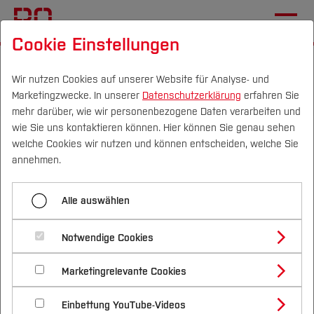
Cookie Einstellungen
Startseite
Fachbereiche
Bau- und Umweltingenieurwesen
Wir nutzen Cookies auf unserer Website für Analyse- und
Marketingzwecke. In unserer
Datenschutzerklärung
erfahren Sie
Fachgebiete und Einrichtungen
mehr darüber, wie wir personenbezogene Daten verarbeiten und
wie Sie uns kontaktieren können. Hier können Sie genau sehen
Institute des Fachbereichs Bau-
Campus
Personen
DE
|
EN
Quicklinks
welche Cookies wir nutzen und können entscheiden, welche Sie
annehmen.
und Umweltingenieurwesen
Studium
Alle auswählen
Institut für Baubetrieb und
Studienangebote
Forschung & Transfer
Bauverfahrenstechnik
Notwendige Cookies
Vor dem Studium
Bachelorstudiengänge
Institut für Bauphysik und Konstruktion
Profil
Nachhaltigkeit
Masterstudiengänge
Marketingrelevante Cookies
Im Studium
Bewerben & Einschreiben
BIM-Institut
Beratung & Förderung
Forschungs- und Transferprofil
Schwerpunkte
Nachhaltigkeit studieren
Bewerbungsportal
International
Nach dem Studium
Studienbüros und Prüfungen
Energiewende Institut
Einbettung YouTube-Videos
Schwerpunkte (FuT)
Förderinformation und Antragsberatung