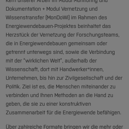
Team und Labore
Kern unserer Arbeit im Modul Monitoring und
Amtliche Bekanntmachungen
Studiengänge
Forschung und Projekte
Familiengerechte Hochschule
Aktuelles
Hochschulbibliothek
Dokumentation + Modul Vernetzung und
Arbeiten im FB G
Notfall-Infos
Studieninteressierte
International
Gleichstellung
Studium
Hochschulkommunikation
Wissenstransfer (MonDoWi) im Rahmen des
BO Shop
Team
Diskriminierungsfreie Hochschule
Fachgruppen
International Office
Energiewendebauen-Projektes beinhaltet das
Service
Vertretungen
Forschung und Entwicklung
Medienzentrum
Herzstück der Vernetzung der Forschungsteams,
Wahlen
International
die in Energiewendebauen gemeinsam oder
qed-Stiftung
getrennt unterwegs sind, sowie die Verbindung
Team
Zentrale Studienberatung
mit der “wirklichen Welt”, außerhalb der
Service
Wissenschaft, dort mit Handwerker*innen,
Unternehmen, bis hin zur Zivilgesellschaft und der
Politik. Ziel ist es, die Menschen miteinander zu
verbinden und Ihnen Methoden an die Hand zu
geben, die sie zu einer konstruktiven
Zusammenarbeit für die Energiewende befähigen.
Über zahlreiche Formate bringen wir die mehr oder