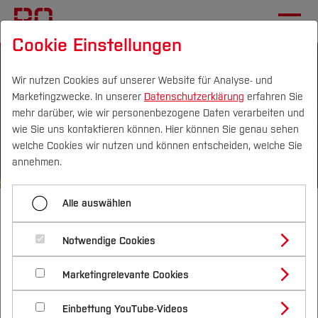
Cookie Einstellungen
Wir nutzen Cookies auf unserer Website für Analyse- und
Marketingzwecke. In unserer
Datenschutzerklärung
erfahren Sie
mehr darüber, wie wir personenbezogene Daten verarbeiten und
wie Sie uns kontaktieren können. Hier können Sie genau sehen
Campus
Personen
DE
|
EN
Quicklinks
welche Cookies wir nutzen und können entscheiden, welche Sie
annehmen.
Studium
Alle auswählen
Energiewendebauen // MonDoWi
Studienangebote
Forschung & Transfer
Notwendige Cookies
Wir gestalten die Kommuniaktionsoffensive im
Vor dem Studium
Bachelorstudiengänge
Profil
Nachhaltigkeit
Rahmen des Projektes Energiewendebauen.
Masterstudiengänge
Marketingrelevante Cookies
Im Studium
Bewerben & Einschreiben
Beratung & Förderung
Forschungs- und Transferprofil
Schwerpunkte
Nachhaltigkeit studieren
Bewerbungsportal
International
Nach dem Studium
Studienbüros und Prüfungen
Einbettung YouTube-Videos
Schwerpunkte (FuT)
Förderinformation und Antragsberatung