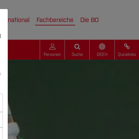
nternational
Fachbereiche
Die BO
d
Personen
Suche
DE
|
EN
Quicklinks
n