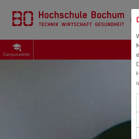
St
W
M
e
Campuswähler
D
H
u