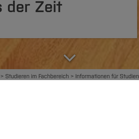
 der Zeit
Studieren im Fachbereich
Informationen für Studien
ormationen für Erstsemester
Informationen für Stud
Informationen für Alumni