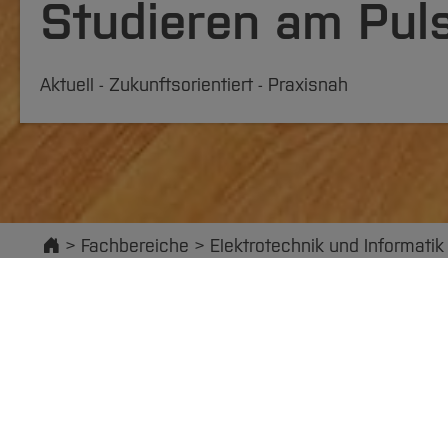
Studieren am Puls
Aktuell - Zukunftsorientiert - Praxisnah
Startseite
Fachbereiche
Elektrotechnik und Informatik
Informationen für Studieninteressierte
Inf