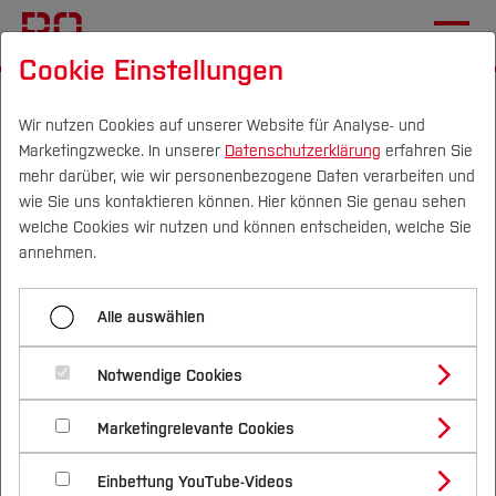
Cookie Einstellungen
Startseite
[...]
Team und Labore
Einrichtungen
Labor für Mobile Mapping Systeme
Wir nutzen Cookies auf unserer Website für Analyse- und
Marketingzwecke. In unserer
Datenschutzerklärung
erfahren Sie
Multisensor-Lastenrad
mehr darüber, wie wir personenbezogene Daten verarbeiten und
wie Sie uns kontaktieren können. Hier können Sie genau sehen
Campus
Personen
DE
|
EN
Quicklinks
welche Cookies wir nutzen und können entscheiden, welche Sie
Menü aufklappen
annehmen.
Studium
Multisensor-Lastenrad
Alle auswählen
Studienangebote
Forschung & Transfer
Messboot
Notwendige Cookies
Vor dem Studium
Bachelorstudiengänge
Profil
Nachhaltigkeit
Masterstudiengänge
Marketingrelevante Cookies
Im Studium
Bewerben & Einschreiben
Beratung & Förderung
Forschungs- und Transferprofil
Schwerpunkte
Nachhaltigkeit studieren
Bewerbungsportal
International
Nach dem Studium
Studienbüros und Prüfungen
Einbettung YouTube-Videos
Schwerpunkte (FuT)
Förderinformation und Antragsberatung