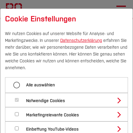
Cookie Einstellungen
Startseite
Fachbereiche
Mechatronik und Maschinenbau
Team
Team
Wir nutzen Cookies auf unserer Website für Analyse- und
Marketingzwecke. In unserer
Datenschutzerklärung
erfahren Sie
mehr darüber, wie wir personenbezogene Daten verarbeiten und
Prof. Dr. rer. nat. Claudia
wie Sie uns kontaktieren können. Hier können Sie genau sehen
Frohn-Schauf
Campus
Personen
DE
|
EN
Quicklinks
welche Cookies wir nutzen und können entscheiden, welche Sie
annehmen.
Studium
Lehr-/Fachgebiet:
Ingenieurmathematik und
Alle auswählen
Numerik
Studienangebote
Forschung & Transfer
Notwendige Cookies
Matlab
Vor dem Studium
Bachelorstudiengänge
Profil
Nachhaltigkeit
Masterstudiengänge
Marketingrelevante Cookies
Im Studium
Bewerben & Einschreiben
Eine Einführung und Übungsaufgaben finden Sie
Beratung & Förderung
Forschungs- und Transferprofil
Schwerpunkte
Nachhaltigkeit studieren
Bewerbungsportal
International
Nach dem Studium
Studienbüros und Prüfungen
in den Moodle-Kursen zu den Veranstaltungen.
Einbettung YouTube-Videos
Schwerpunkte (FuT)
Förderinformation und Antragsberatung