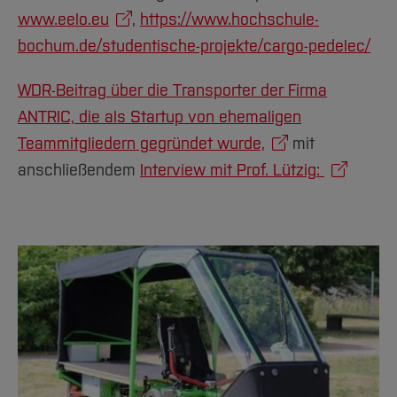
www.eelo.eu
,
https://www.hochschule-
bochum.de/studentische-projekte/cargo-pedelec/
WDR-Beitrag über die Transporter der Firma
ANTRIC, die als Startup von ehemaligen
Teammitgliedern gegründet wurde,
mit
anschließendem
Interview mit Prof. Lützig: