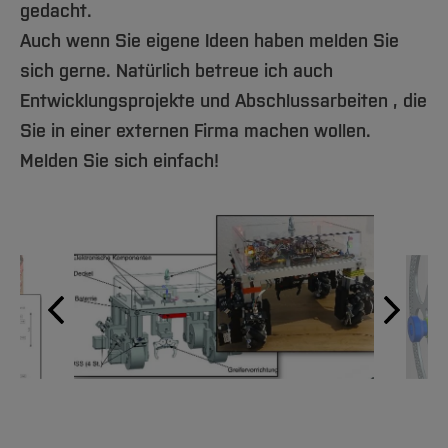
Team und Labore
Amtliche Bekanntmachungen
Studiengänge
gedacht.
Forschung und Projekte
Familiengerechte Hochschule
Aktuelles
Hochschulbibliothek
Arbeiten im FB G
Auch wenn Sie eigene Ideen haben melden Sie
Notfall-Infos
Studieninteressierte
International
Gleichstellung
Studium
Hochschulkommunikation
sich gerne. Natürlich betreue ich auch
BO Shop
Team
Diskriminierungsfreie Hochschule
Fachgruppen
International Office
Entwicklungsprojekte und Abschlussarbeiten , die
Service
Vertretungen
Forschung und Entwicklung
Medienzentrum
Sie in einer externen Firma machen wollen.
Wahlen
International
qed-Stiftung
Melden Sie sich einfach!
Team
Zentrale Studienberatung
Service