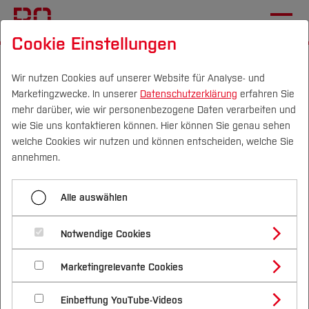
Cookie Einstellungen
Startseite
[...]
Mechatronik und Maschinenbau
Team
Team
Wir nutzen Cookies auf unserer Website für Analyse- und
Marketingzwecke. In unserer
Datenschutzerklärung
erfahren Sie
konkrete offene Themen und
mehr darüber, wie wir personenbezogene Daten verarbeiten und
Aufgabenstlelungen für Entwicklungsprojekte,
wie Sie uns kontaktieren können. Hier können Sie genau sehen
Projektarbeiten, Bachelorarbeiten Masterarbeiten -
Campus
Personen
DE
|
EN
Quicklinks
welche Cookies wir nutzen und können entscheiden, welche Sie
Konstruktion und Antriebstechnik FBM Prof Lützig
annehmen.
Studium
Alle auswählen
Menü aufklappen
Studienangebote
Forschung & Transfer
Notwendige Cookies
Vor dem Studium
Bachelorstudiengänge
konkrete offene Themen und
Profil
Nachhaltigkeit
Aufgabenstlelungen für Entwicklungsprojekte,
Masterstudiengänge
Marketingrelevante Cookies
Im Studium
Bewerben & Einschreiben
Offene Entwicklungsprojekte,
Projektarbeiten, Bachelorarbeiten
Beratung & Förderung
Forschungs- und Transferprofil
Schwerpunkte
Nachhaltigkeit studieren
Bewerbungsportal
Masterarbeiten - Konstruktion und
International
Nach dem Studium
Studienbüros und Prüfungen
Projektarbeiten und
Einbettung YouTube-Videos
Schwerpunkte (FuT)
Förderinformation und Antragsberatung