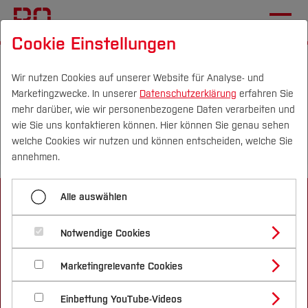
Cookie Einstellungen
Startseite
📰 News Veranstaltungsrückblick WomEngineer
Wir nutzen Cookies auf unserer Website für Analyse- und
Marketingzwecke. In unserer
Datenschutzerklärung
erfahren Sie
mehr darüber, wie wir personenbezogene Daten verarbeiten und
wie Sie uns kontaktieren können. Hier können Sie genau sehen
Menü aufklappen
Campus
Personen
DE
|
EN
Quicklinks
welche Cookies wir nutzen und können entscheiden, welche Sie
annehmen.
📰 News Veranstaltungsrückblick
Studium
WomEngineer
Alle auswählen
Studienangebote
Forschung & Transfer
Notwendige Cookies
Vor dem Studium
Bachelorstudiengänge
Profil
Nachhaltigkeit
Masterstudiengänge
Marketingrelevante Cookies
Im Studium
Bewerben & Einschreiben
Beratung & Förderung
Forschungs- und Transferprofil
Informationen
Schwerpunkte
Nachhaltigkeit studieren
Bewerbungsportal
International
Nach dem Studium
Studienbüros und Prüfungen
Einbettung YouTube-Videos
Schwerpunkte (FuT)
Förderinformation und Antragsberatung