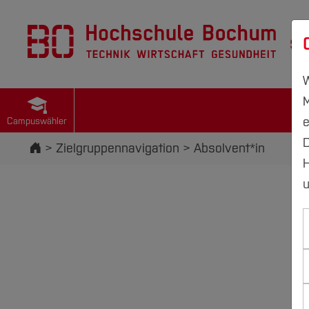
St
W
M
e
Campuswähler
D
Startseite
Zielgruppennavigation
Absolvent*in
H
u