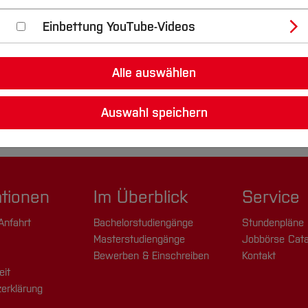
Einbettung YouTube-Videos
Alle auswählen
Auswahl speichern
ationen
Im Überblick
Service
Anfahrt
Bachelorstudiengänge
Stundenpläne
Masterstudiengänge
Jobbörse Cata
Bewerben & Einschreiben
Kontakt
eit
erklärung