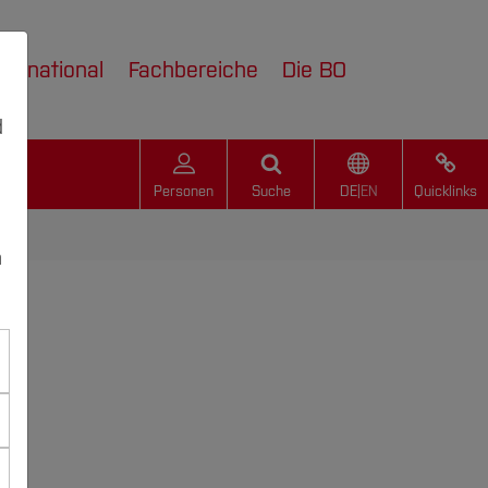
nternational
Fachbereiche
Die BO
d
Personen
Suche
DE
|
EN
Quicklinks
n