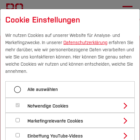
Cookie Einstellungen
Startseite
Zielgruppennavigation
Lehrer*in
Wir nutzen Cookies auf unserer Website für Analyse- und
Marketingzwecke. In unserer
Datenschutzerklärung
erfahren Sie
mehr darüber, wie wir personenbezogene Daten verarbeiten und
wie Sie uns kontaktieren können. Hier können Sie genau sehen
Campus
Personen
DE
|
EN
Quicklinks
welche Cookies wir nutzen und können entscheiden, welche Sie
annehmen.
Studium
Informationen
Alle auswählen
Studienangebote
Lageplan & Anfahrt
Forschung & Transfer
Karriere
Notwendige Cookies
Vor dem Studium
Bachelorstudiengänge
Notfall-Infos
Profil
Nachhaltigkeit
Masterstudiengänge
Barrierefreiheit
Marketingrelevante Cookies
Im Studium
Bewerben & Einschreiben
Beratung & Förderung
Forschungs- und Transferprofil
Datenschutzerklärung
Schwerpunkte
Nachhaltigkeit studieren
Bewerbungsportal
International
Nach dem Studium
Studienbüros und Prüfungen
Impressum
Einbettung YouTube-Videos
Schwerpunkte (FuT)
Förderinformation und Antragsberatung