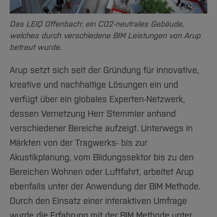
Team und Labore
Amtliche Bekanntmachungen
Studiengänge
Forschung und Projekte
Familiengerechte Hochschule
Aktuelles
Hochschulbibliothek
Arbeiten im FB G
Notfall-Infos
Studieninteressierte
International
Gleichstellung
Studium
Das LEIQ Offenbach: ein CO2-neutrales Gebäude,
Hochschulkommunikation
welches durch verschiedene BIM Leistungen von Arup
BO Shop
Team
Diskriminierungsfreie Hochschule
Fachgruppen
International Office
betreut wurde.
Service
Vertretungen
Forschung und Entwicklung
Medienzentrum
Arup setzt sich seit der Gründung für innovative,
Wahlen
International
qed-Stiftung
kreative und nachhaltige Lösungen ein und
Team
Zentrale Studienberatung
verfügt über ein globales Experten-Netzwerk,
Service
dessen Vernetzung Herr Stemmler anhand
verschiedener Bereiche aufzeigt. Unterwegs in
Märkten von der Tragwerks- bis zur
Akustikplanung, vom Bildungssektor bis zu den
Bereichen Wohnen oder Luftfahrt, arbeitet Arup
ebenfalls unter der Anwendung der BIM Methode.
Durch den Einsatz einer interaktiven Umfrage
wurde die Erfahrung mit der BIM Methode unter