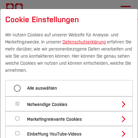
Cookie Einstellungen
Startseite
Forschung & Transfer
Profil
Einrichtungen (FuT)
BIM Institut
Wir nutzen Cookies auf unserer Website für Analyse- und
Marketingzwecke. In unserer
Datenschutzerklärung
erfahren Sie
mehr darüber, wie wir personenbezogene Daten verarbeiten und
wie Sie uns kontaktieren können. Hier können Sie genau sehen
Menü aufklappen
Campus
Personen
DE
|
EN
Quicklinks
welche Cookies wir nutzen und können entscheiden, welche Sie
annehmen.
Exkursion_Mitteldeutschland
Studium
Alle auswählen
Studienangebote
Forschung & Transfer
ARUP | „BIM im gesamten
Notwendige Cookies
Vor dem Studium
Bachelorstudiengänge
Gebäudelebenszyklus “ |
Profil
Nachhaltigkeit
Masterstudiengänge
Marketingrelevante Cookies
Im Studium
Bewerben & Einschreiben
BIM Bier+Brezeln digital |
Beratung & Förderung
Forschungs- und Transferprofil
Schwerpunkte
Nachhaltigkeit studieren
Bewerbungsportal
International
Nach dem Studium
Studienbüros und Prüfungen
12. Oktober 2021
Einbettung YouTube-Videos
Schwerpunkte (FuT)
Förderinformation und Antragsberatung