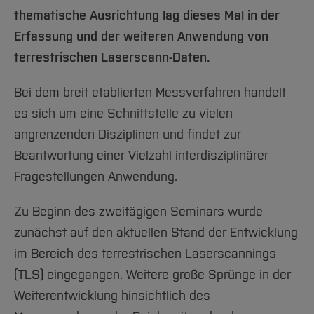
Team und Labore
Amtliche Bekanntmachungen
Studiengänge
Forschung und Projekte
Familiengerechte Hochschule
Aktuelles
Hochschulbibliothek
thematische Ausrichtung lag dieses Mal in der
Arbeiten im FB G
Notfall-Infos
Studieninteressierte
International
Gleichstellung
Studium
Erfassung und der weiteren Anwendung von
Hochschulkommunikation
BO Shop
Team
Diskriminierungsfreie Hochschule
terrestrischen Laserscann-Daten.
Fachgruppen
International Office
Service
Vertretungen
Forschung und Entwicklung
Medienzentrum
Bei dem breit etablierten Messverfahren handelt
Wahlen
International
qed-Stiftung
es sich um eine Schnittstelle zu vielen
Team
Zentrale Studienberatung
angrenzenden Disziplinen und findet zur
Service
Beantwortung einer Vielzahl interdisziplinärer
Fragestellungen Anwendung.
Zu Beginn des zweitägigen Seminars wurde
zunächst auf den aktuellen Stand der Entwicklung
im Bereich des terrestrischen Laserscannings
(TLS) eingegangen. Weitere große Sprünge in der
Weiterentwicklung hinsichtlich des