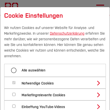
Cookie Einstellungen
Startseite
Forschung & Transfer
Profil
Einrichtungen (FuT)
BIM Institut
Wir nutzen Cookies auf unserer Website für Analyse- und
Marketingzwecke. In unserer
Datenschutzerklärung
erfahren Sie
mehr darüber, wie wir personenbezogene Daten verarbeiten und
wie Sie uns kontaktieren können. Hier können Sie genau sehen
Menü aufklappen
Campus
Personen
DE
|
EN
Quicklinks
welche Cookies wir nutzen und können entscheiden, welche Sie
annehmen.
Exkursion_Mitteldeutschland
Studium
Alle auswählen
Studienangebote
Forschung & Transfer
184. DVW-Seminar
Notwendige Cookies
Vor dem Studium
Bachelorstudiengänge
„Terrestrisches
Profil
Nachhaltigkeit
Masterstudiengänge
Marketingrelevante Cookies
Im Studium
Bewerben & Einschreiben
Laserscanning“
Beratung & Förderung
Forschungs- und Transferprofil
Schwerpunkte
Nachhaltigkeit studieren
Bewerbungsportal
International
Nach dem Studium
Studienbüros und Prüfungen
Einbettung YouTube-Videos
Schwerpunkte (FuT)
Förderinformation und Antragsberatung