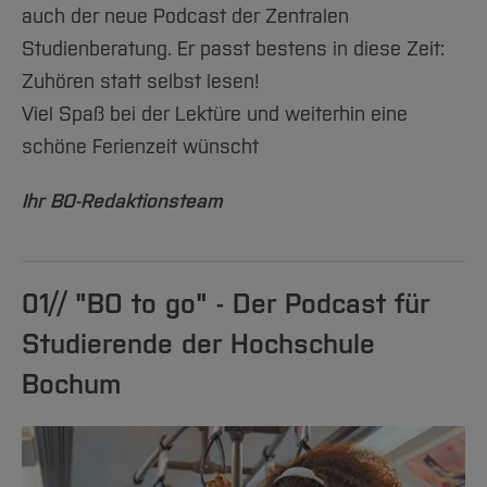
Team und Labore
Amtliche Bekanntmachungen
Studiengänge
Forschung und Projekte
Familiengerechte Hochschule
auch der neue Podcast der Zentralen
Aktuelles
Hochschulbibliothek
#15
Arbeiten im FB G
Notfall-Infos
Studieninteressierte
Studienberatung. Er passt bestens in diese Zeit:
International
Gleichstellung
Studium
Hochschulkommunikation
#16
Zuhören statt selbst lesen!
BO Shop
Team
Diskriminierungsfreie Hochschule
Fachgruppen
International Office
Viel Spaß bei der Lektüre und weiterhin eine
Service
Vertretungen
#17
Forschung und Entwicklung
Medienzentrum
schöne Ferienzeit wünscht
Wahlen
International
qed-Stiftung
#18
Ihr BO-Redaktionsteam
Team
Zentrale Studienberatung
Jahresrückblick 2024
Service
#19
01// "BO to go" - Der Podcast für
#20
Studierende der Hochschule
#21
Bochum
#22
#23