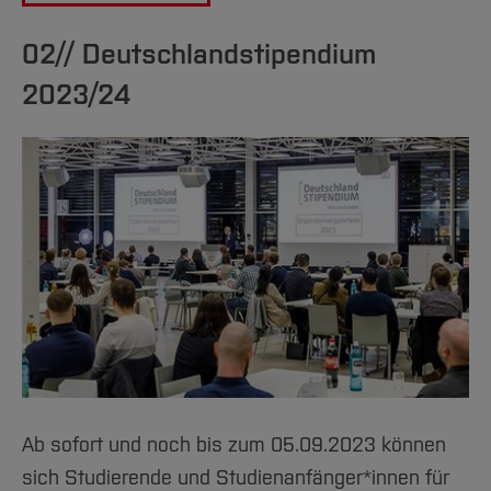
#33
02// Deutschlandstipendium
#34
2023/24
#35
#36
#37
#38
#39
Ab sofort und noch bis zum 05.09.2023 können
sich Studierende und Studienanfänger*innen für