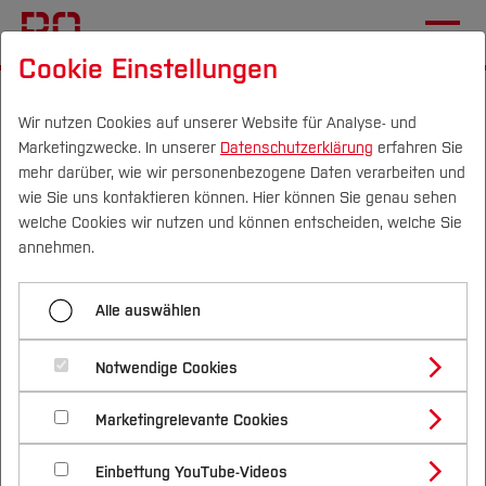
Cookie Einstellungen
Startseite
[...]
Wichtige Einrichtungen
Hochschulkommunikation
Newsletter (intern)
Wir nutzen Cookies auf unserer Website für Analyse- und
Marketingzwecke. In unserer
Datenschutzerklärung
erfahren Sie
#14
mehr darüber, wie wir personenbezogene Daten verarbeiten und
wie Sie uns kontaktieren können. Hier können Sie genau sehen
Campus
Personen
DE
|
EN
Quicklinks
welche Cookies wir nutzen und können entscheiden, welche Sie
Menü aufklappen
annehmen.
Studium
#01
Alle auswählen
Studienangebote
Newsletter #14 der
Forschung & Transfer
#02
Notwendige Cookies
Hochschule Bochum
Vor dem Studium
Bachelorstudiengänge
#03
Profil
Nachhaltigkeit
Masterstudiengänge
Marketingrelevante Cookies
Im Studium
Bewerben & Einschreiben
Beratung & Förderung
Forschungs- und Transferprofil
#04
Schwerpunkte
Nachhaltigkeit studieren
Bewerbungsportal
International
Nach dem Studium
Studienbüros und Prüfungen
Einbettung YouTube-Videos
Schwerpunkte (FuT)
Förderinformation und Antragsberatung