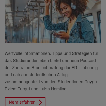
#24
#25
#26
#27
#28
Wertvolle Informationen, Tipps und Strategien für
das Studierendenleben
bietet der neue Podcast
#29
der Zentralen Studienberatung der BO – lebendig
#30
und nah am studentischen Alltag
zusammengestellt von den Studentinnen Duygu-
#31
Özlem Turgut und Luisa Hemling.
#32
Mehr erfahren