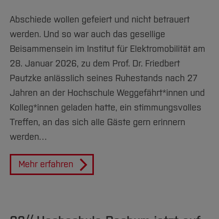
#33
Abschiede wollen gefeiert und nicht betrauert
#34
werden. Und so war auch das gesellige
#35
Beisammensein im Institut für Elektromobilität am
28. Januar 2026, zu dem Prof. Dr. Friedbert
#36
Pautzke anlässlich seines Ruhestands nach 27
#37
Jahren an der Hochschule Weggefährt*innen und
Kolleg*innen geladen hatte, ein stimmungsvolles
#38
Treffen, an das sich alle Gäste gern erinnern
#39
werden…
Mehr erfahren