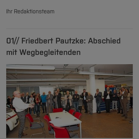
Ihr Redaktionsteam
#24
#25
01// Friedbert Pautzke: Abschied
#26
mit Wegbegleitenden
#27
#28
#29
#30
#31
#32