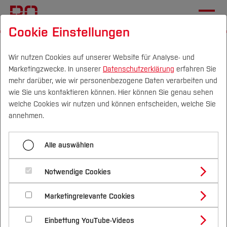
Cookie Einstellungen
Startseite
[...]
Wichtige Einrichtungen
Hochschulkommunikation
Newsletter (intern)
Wir nutzen Cookies auf unserer Website für Analyse- und
Marketingzwecke. In unserer
Datenschutzerklärung
erfahren Sie
#37
mehr darüber, wie wir personenbezogene Daten verarbeiten und
wie Sie uns kontaktieren können. Hier können Sie genau sehen
Campus
Personen
DE
|
EN
Quicklinks
welche Cookies wir nutzen und können entscheiden, welche Sie
Menü aufklappen
annehmen.
Studium
#01
Alle auswählen
Studienangebote
Newsletter #37 der
Forschung & Transfer
#02
Notwendige Cookies
Hochschule Bochum
Vor dem Studium
Bachelorstudiengänge
#03
Profil
Nachhaltigkeit
Masterstudiengänge
Marketingrelevante Cookies
Im Studium
Bewerben & Einschreiben
Beratung & Förderung
Forschungs- und Transferprofil
#04
Schwerpunkte
Nachhaltigkeit studieren
Bewerbungsportal
International
Nach dem Studium
Studienbüros und Prüfungen
Einbettung YouTube-Videos
Schwerpunkte (FuT)
Förderinformation und Antragsberatung