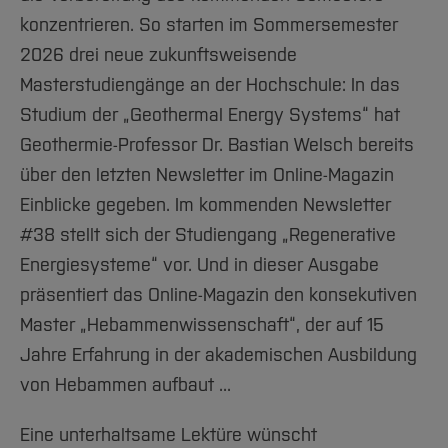
Team und Labore
Amtliche Bekanntmachungen
Studiengänge
Forschung und Projekte
Familiengerechte Hochschule
Aktuelles
Hochschulbibliothek
konzentrieren. So starten im Sommersemester
#15
Arbeiten im FB G
Notfall-Infos
Studieninteressierte
International
Gleichstellung
Studium
Hochschulkommunikation
2026 drei neue zukunftsweisende
#16
BO Shop
Team
Diskriminierungsfreie Hochschule
Fachgruppen
Masterstudiengänge an der Hochschule: In das
International Office
Service
Studium der „Geothermal Energy Systems“ hat
Vertretungen
#17
Forschung und Entwicklung
Medienzentrum
Geothermie-Professor Dr. Bastian Welsch bereits
Wahlen
International
qed-Stiftung
#18
über den letzten Newsletter im Online-Magazin
Team
Zentrale Studienberatung
Einblicke gegeben. Im kommenden Newsletter
Jahresrückblick 2024
Service
#38 stellt sich der Studiengang „Regenerative
#19
Energiesysteme“ vor. Und in dieser Ausgabe
präsentiert das Online-Magazin den konsekutiven
#20
Master „Hebammenwissenschaft“, der auf 15
#21
Jahre Erfahrung in der akademischen Ausbildung
von Hebammen aufbaut ...
#22
Eine unterhaltsame Lektüre wünscht
#23