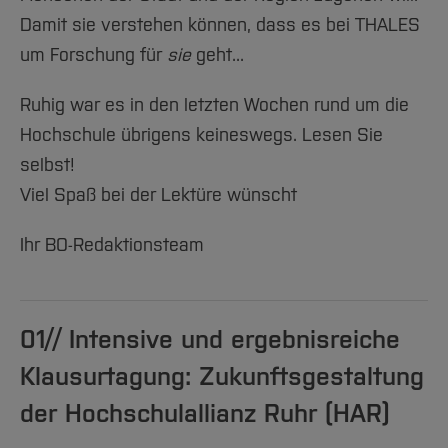
Team und Labore
Amtliche Bekanntmachungen
Studiengänge
Forschung und Projekte
Familiengerechte Hochschule
Aktuelles
Hochschulbibliothek
Damit sie verstehen können, dass es bei THALES
#15
Arbeiten im FB G
Notfall-Infos
Studieninteressierte
International
Gleichstellung
Studium
Hochschulkommunikation
um Forschung für
sie
geht...
#16
BO Shop
Team
Diskriminierungsfreie Hochschule
Fachgruppen
International Office
Ruhig war es in den letzten Wochen rund um die
Service
Vertretungen
#17
Forschung und Entwicklung
Medienzentrum
Hochschule übrigens keineswegs. Lesen Sie
Wahlen
International
qed-Stiftung
#18
selbst!
Team
Zentrale Studienberatung
Viel Spaß bei der Lektüre wünscht
Jahresrückblick 2024
Service
Ihr BO-Redaktionsteam
#19
#20
01// Intensive und ergebnisreiche
#21
Klausurtagung: Zukunftsgestaltung
#22
der Hochschulallianz Ruhr (HAR)
#23