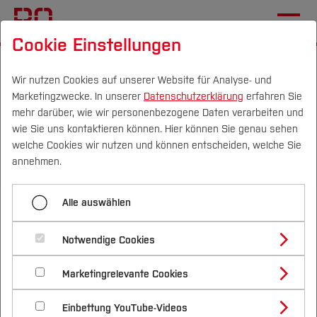
Cookie Einstellungen
Startseite
[...]
Wichtige Einrichtungen
Hochschulkommunikation
Newsletter (intern)
Wir nutzen Cookies auf unserer Website für Analyse- und
Marketingzwecke. In unserer
Datenschutzerklärung
erfahren Sie
#15
mehr darüber, wie wir personenbezogene Daten verarbeiten und
wie Sie uns kontaktieren können. Hier können Sie genau sehen
Campus
Personen
DE
|
EN
Quicklinks
welche Cookies wir nutzen und können entscheiden, welche Sie
Menü aufklappen
annehmen.
Studium
#01
Alle auswählen
Studienangebote
Newsletter #15 der
Forschung & Transfer
#02
Notwendige Cookies
Hochschule Bochum
Vor dem Studium
Bachelorstudiengänge
#03
Profil
Nachhaltigkeit
Masterstudiengänge
Marketingrelevante Cookies
Im Studium
Bewerben & Einschreiben
Beratung & Förderung
Forschungs- und Transferprofil
#04
Schwerpunkte
Nachhaltigkeit studieren
Bewerbungsportal
International
Nach dem Studium
Studienbüros und Prüfungen
Einbettung YouTube-Videos
Schwerpunkte (FuT)
Förderinformation und Antragsberatung