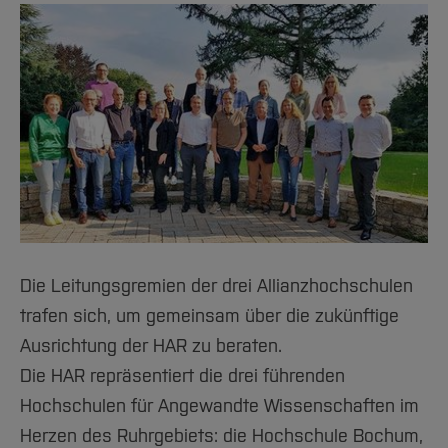
#24
#25
#26
#27
#28
#29
Die Leitungsgremien der drei Allianzhochschulen
#30
trafen sich, um gemeinsam über die zukünftige
Ausrichtung der HAR zu beraten.
#31
Die HAR repräsentiert die drei führenden
#32
Hochschulen für Angewandte Wissenschaften im
Herzen des Ruhrgebiets: die Hochschule Bochum,