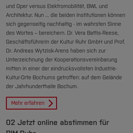
und Oper versus Elektromobilität, BWL und
#24
Architektur. Nun ... die beiden Institutionen können
sich gegenseitig nachhaltig - im wahrsten Sinne
#25
des Wortes – bereichern. Dr. Vera Battis-Reese,
#26
Geschäftsführerin der Kultur Ruhr GmbH und Prof.
Dr. Andreas Wytzisk-Arens haben sich zur
#27
Unterzeichnung der Kooperationsvereinbarung
#28
mitten in einer der eindrucksvollsten Industrie-
Kultur-Orte Bochums getroffen: auf dem Gelände
#29
der Jahrhunderthalle Bochum.
#30
Mehr erfahren
#31
#32
02 Jetzt online abstimmen für