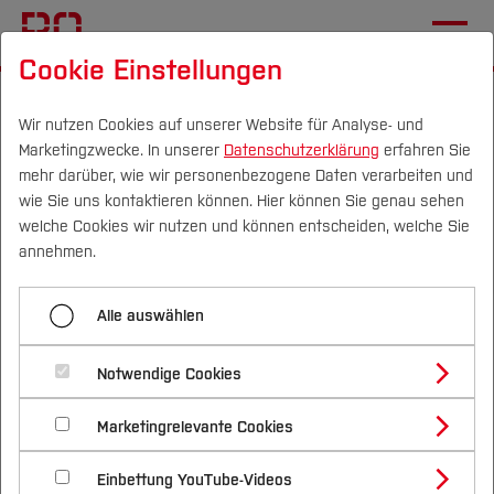
Cookie Einstellungen
Startseite
[...]
Wichtige Einrichtungen
Hochschulkommunikation
Newsletter (intern)
Wir nutzen Cookies auf unserer Website für Analyse- und
Marketingzwecke. In unserer
Datenschutzerklärung
erfahren Sie
#03
mehr darüber, wie wir personenbezogene Daten verarbeiten und
wie Sie uns kontaktieren können. Hier können Sie genau sehen
Campus
Personen
DE
|
EN
Quicklinks
welche Cookies wir nutzen und können entscheiden, welche Sie
Menü aufklappen
annehmen.
Studium
#01
Alle auswählen
Studienangebote
Newsletter #03 der
Forschung & Transfer
#02
Notwendige Cookies
Hochschule Bochum
Vor dem Studium
Bachelorstudiengänge
#03
Profil
Nachhaltigkeit
Masterstudiengänge
Marketingrelevante Cookies
Im Studium
Bewerben & Einschreiben
Beratung & Förderung
Forschungs- und Transferprofil
#04
Schwerpunkte
Nachhaltigkeit studieren
Bewerbungsportal
International
Nach dem Studium
Studienbüros und Prüfungen
Einbettung YouTube-Videos
Schwerpunkte (FuT)
Förderinformation und Antragsberatung