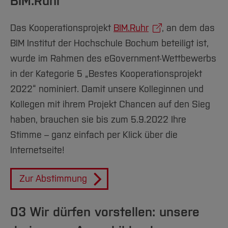
BIM.Ruhr
#33
#34
Das Kooperationsprojekt
BIM.Ruhr
, an dem das
BIM Institut der Hochschule Bochum beteiligt ist,
#35
wurde im Rahmen des eGovernment-Wettbewerbs
#36
in der Kategorie 5 „Bestes Kooperationsprojekt
2022“ nominiert. Damit unsere Kolleginnen und
#37
Kollegen mit ihrem Projekt Chancen auf den Sieg
#38
haben, brauchen sie bis zum 5.9.2022 Ihre
Stimme – ganz einfach per Klick über die
#39
Internetseite!
Zur Abstimmung
03 Wir dürfen vorstellen: unsere